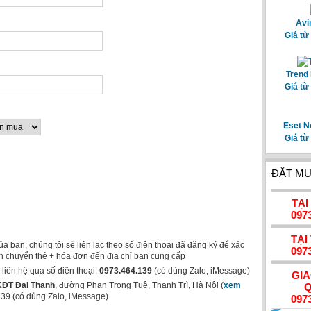
Avi
Giá từ
Trend 
Giá từ
Eset N
Giá từ
ĐẶT MU
TẠI
097
TẠI
a bạn, chúng tôi sẽ liên lạc theo số điện thoại đã đăng ký để xác
097
h chuyển thẻ + hóa đơn đến địa chỉ bạn cung cấp
iên hệ qua số điện thoại:
0973.464.139
(có dùng Zalo, iMessage)
GI
ĐT Đại Thanh
, đường Phan Trọng Tuệ, Thanh Trì, Hà Nội (
xem
Q
139 (có dùng Zalo, iMessage)
097