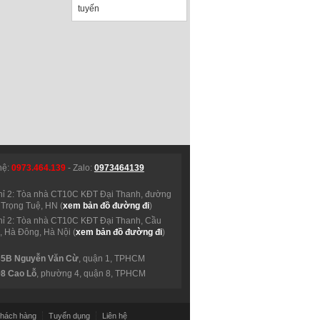
tuyến
hệ:
0973.464.139
- Zalo:
0973464139
hỉ 2: Tòa nhà CT10C KĐT Đại Thanh, đường
Trọng Tuệ, HN (
xem bản đồ đường đi
)
hỉ 2: Tòa nhà CT10C KĐT Đại Thanh, Cầu
 Hà Đông, Hà Nội (
xem bản đồ đường đi
)
35B Nguyễn Văn Cừ
, quận 1, TPHCM
98 Cao Lỗ
, phường 4, quận 8, TPHCM
hách hàng
Tuyển dụng
Liên hệ