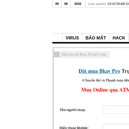
08
08
2026
Last update
03:42:59 AM 
VIRUS
BẢO MẬT
HACK
Đặt mua thẻ Bkav Pro bộ 4 máy
Đặt mua Bkav Pro
Trự
(Chuyển thẻ và Thanh toán tiền 
Mua Online qua ATM 
Tên người mua:
Điện thoại Mobile: