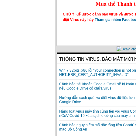
Mua thẻ Thanh to
CHÚ Ý: để được cảnh báo virus và được 
diệt Virus này hãy
Tham gia nhóm Faceboo
THÔNG TIN VIRUS, BẢO MẬT MỚI
Win 7 32bits, x86 lỗi "Your connection is not pri
NET::ERR_CERT_AUTHORITY_INVALID"
Cảnh báo: tài khoản Google Gmail sẽ bị khóa 
nếu Google Drive có chứa virus
Hướng dẫn cách quét và diệt virus dữ liệu lưu 
Google Drive
Hàng loạt virus máy tính cùng tên với virus Co
nCoV Covid-19 xóa sạch ổ cứng của máy tính
Cảnh báo nguy hiểm mã độc tống tiền GandCr
mạo Bộ Công An