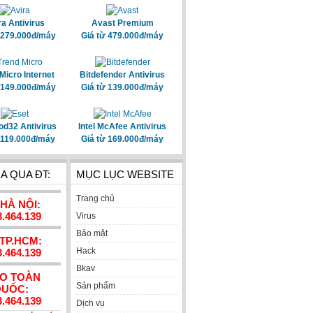
ra Antivirus
Avast Premium
 279.000đ/máy
Giá từ 479.000đ/máy
Micro Internet
Bitdefender Antivirus
 149.000đ/máy
Giá từ 139.000đ/máy
od32 Antivirus
Intel McAfee Antivirus
 119.000đ/máy
Giá từ 169.000đ/máy
A QUA ĐT:
MỤC LỤC WEBSITE
Trang chủ
 HÀ NỘI:
3.464.139
Virus
Bảo mật
 TP.HCM:
Hack
3.464.139
Bkav
AO TOÀN
Sản phẩm
UỐC:
3.464.139
Dịch vụ