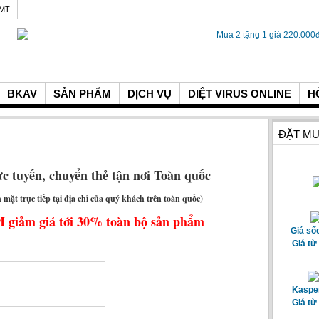
GMT
BKAV
SẢN PHẨM
DỊCH VỤ
DIỆT VIRUS ONLINE
H
ĐẶT MU
c tuyến, chuyển thẻ tận nơi Toàn quốc
mặt trực tiếp tại địa chỉ của quý khách trên toàn quốc)
giảm giá tới 30% toàn bộ sản phẩm
Giá số
Giá từ
Kasper
Giá từ