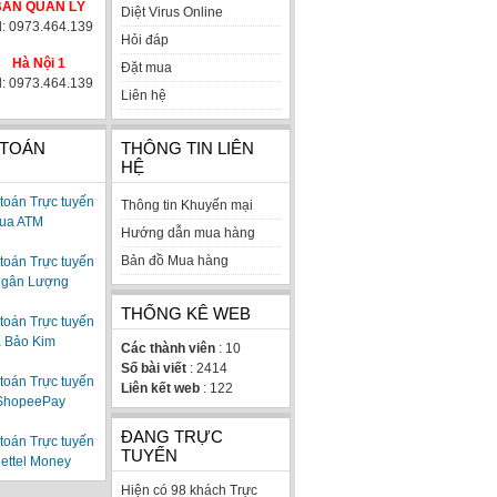
BAN QUẢN LÝ
Diệt Virus Online
l: 0973.464.139
Hỏi đáp
Hà Nội 1
Đặt mua
l: 0973.464.139
Liên hệ
 TOÁN
THÔNG TIN LIÊN
HỆ
Thông tin Khuyến mại
Hướng dẫn mua hàng
Bản đồ Mua hàng
THỐNG KÊ WEB
Các thành viên
: 10
Số bài viết
: 2414
Liên kết web
: 122
ĐANG TRỰC
TUYẾN
Hiện có 98 khách Trực