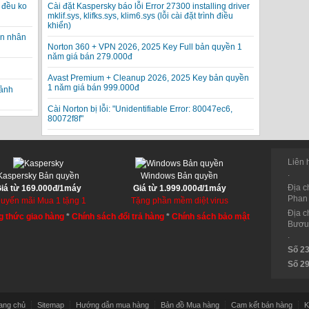
 đều ko
Cài đặt Kaspersky báo lỗi Error 27300 installing driver
mklif.sys, klifks.sys, klim6.sys (lỗi cài đặt trình điều
khiển)
ạn nhân
Norton 360 + VPN 2026, 2025 Key Full bản quyền 1
năm giá bán 279.000đ
Avast Premium + Cleanup 2026, 2025 Key bản quyền
1 năm giá bán 999.000đ
 ảnh
Cài Norton bị lỗi: "Unidentifiable Error: 80047ec6,
80072f8f"
Liên 
.
Kaspersky Bản quyền
Windows Bản quyền
Địa c
iá từ 169.000đ/1máy
Giá từ 1.999.000đ/1máy
Phan 
uyến mãi Mua 1 tặng 1
Tặng phần mềm diệt virus
Địa c
 thức giao hàng
*
Chính sách đổi trả hàng
*
Chính sách bảo mật
Bươu,
.
Số 2
Số 2
ang chủ
Sitemap
Hướng dẫn mua hàng
Bản đồ Mua hàng
Cam kết bán hàng
K