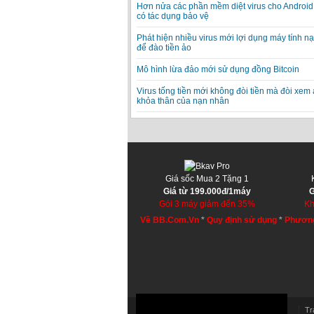
Hơn nửa các phần mềm diệt virus cho Android
có tác dụng bảo vệ
Phát hiện nhiều virus mới lợi dụng máy tính n
để đào tiền ảo
Mô hình lừa đảo mới sử dụng đồng Bitcoin
Virus tống tiền mới không đòi tiền mà đòi xem
khỏa thân của nạn nhân
Giá sốc Mua 2 Tặng 1
Giá từ 199.000đ/1máy
G
Gói 3 máy giảm đến 35%
Kh
Về BB.Com.Vn
*
Quy định sử dụng
*
Phương
Tr