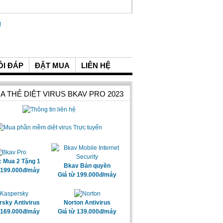
ỎI ĐÁP
ĐẶT MUA
LIÊN HỆ
A THẺ DIỆT VIRUS BKAV PRO 2023
c Mua 2 Tặng 1
Bkav Bản quyền
 199.000đ/máy
Giá từ 199.000đ/máy
sky Antivirus
Norton Antivirus
 169.000đ/máy
Giá từ 139.000đ/máy