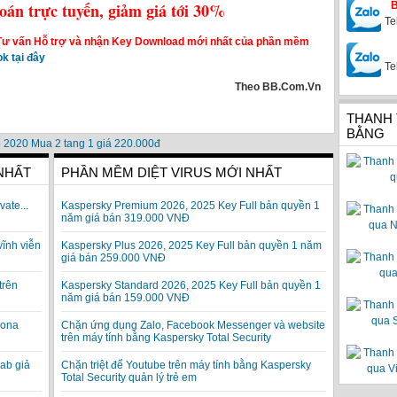
án trực tuyến, giảm giá tới 30%
Te
Tư vấn Hỗ trợ và nhận Key Download mới nhất của phần mềm
k tại đây
Te
Theo BB.Com.Vn
THANH
BẰNG
 NHẤT
PHẦN MỀM DIỆT VIRUS MỚI NHẤT
vate...
Kaspersky Premium 2026, 2025 Key Full bản quyền 1
năm giá bán 319.000 VNĐ
vĩnh viễn
Kaspersky Plus 2026, 2025 Key Full bản quyền 1 năm
giá bán 259.000 VNĐ
trên
Kaspersky Standard 2026, 2025 Key Full bản quyền 1
năm giá bán 159.000 VNĐ
rona
Chặn ứng dụng Zalo, Facebook Messenger và website
trên máy tính bằng Kaspersky Total Security
ab giả
Chặn triệt để Youtube trên máy tính bằng Kaspersky
Total Security quản lý trẻ em