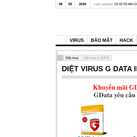
08
08
2026
Last update
03:42:59 AM 
VIRUS
BẢO MẬT
HACK
Đặt mua
Đặt mua G DATA
DIỆT VIRUS G DATA 
Khuyến mãi GDa
GData yêu cầu 