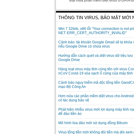
Đặt mua phần mềm diệt virus G DATA b
THÔNG TIN VIRUS, BẢO MẬT MỚI
Win 7 32bits, x86 lỗi "Your connection is not pri
NET::ERR_CERT_AUTHORITY_INVALID"
Cảnh báo: tài khoản Google Gmail sẽ bị khóa 
nếu Google Drive có chứa virus
Hướng dẫn cách quét và diệt virus dữ liệu lưu 
Google Drive
Hàng loạt virus máy tính cùng tên với virus Co
nCoV Covid-19 xóa sạch ổ cứng của máy tính
Cảnh báo nguy hiểm mã độc tống tiền GandCr
mạo Bộ Công An
Hơn nửa các phần mềm diệt virus cho Android
có tác dụng bảo vệ
Phát hiện nhiều virus mới lợi dụng máy tính n
để đào tiền ảo
Mô hình lừa đảo mới sử dụng đồng Bitcoin
Virus tống tiền mới không đòi tiền mà đòi xem