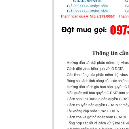
G DATA Antivirus
G 
Giá 399.000đ/1máy/1năm
Gi
Giá 699.000đ/3máy/1năm
Gi
Thanh toán qua ATM giá
379.000đ
Thanh
Thông tin cần
Hướng dẫn cài đặt phần mềm diệt viru
Cách diệt virus hiệu quả với G DATA
Các tính năng của phần mềm diệt viru
Bảng so sánh tính năng của các phiên
Hướng dẫn cách gia hạn bản quyền G
Mất, quên mã bản quyền G DATA làm sa
Cách sao lưu Backup bản quyền G DATA
Cách chuyển bản quyền G DATA từ máy
Lỗi không cập nhật được G DATA
Cách xóa và gỡ bỏ hoàn toàn G DATA
Tổng hợp các lỗi và cách xử lý khi cài 