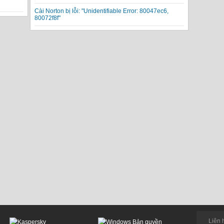
Cài Norton bị lỗi: "Unidentifiable Error: 80047ec6,
80072f8f"
Liên 