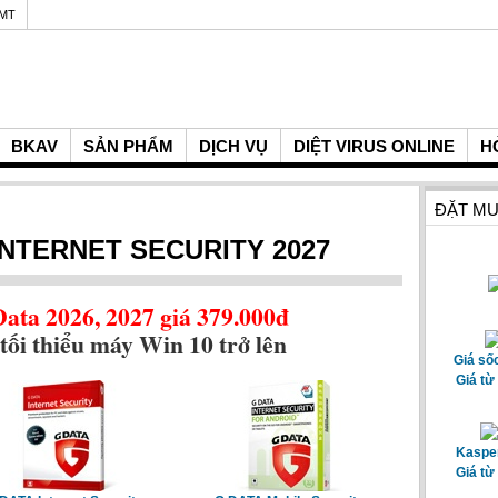
GMT
BKAV
SẢN PHẨM
DỊCH VỤ
DIỆT VIRUS ONLINE
H
ĐẶT MU
INTERNET SECURITY 2027
ta 2026, 2027 giá 379.000đ
tối thiểu máy Win 10 trở lên
Giá số
Giá từ
Kasper
Giá từ