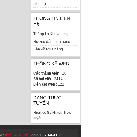
Liên hệ
THÔNG TIN LIÊN
HỆ
Thông tin Khuyến mại
Hướng dẫn mua hàng
Bản đồ Mua hàng
THỐNG KÊ WEB
Các thành viên
: 10
Số bài viết
: 2414
Liên kết web
: 122
ĐANG TRỰC
TUYẾN
Hiện có 81 khách Trực
tuyến
hệ:
0973.464.139
- Zalo:
0973464139