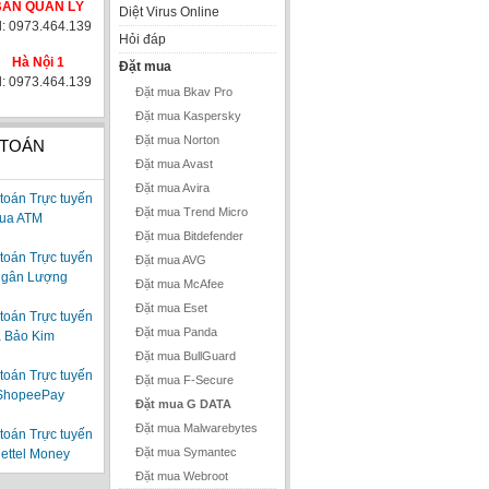
BAN QUẢN LÝ
Diệt Virus Online
l: 0973.464.139
Hỏi đáp
Hà Nội 1
Đặt mua
l: 0973.464.139
Đặt mua Bkav Pro
Đặt mua Kaspersky
Đặt mua Norton
 TOÁN
Đặt mua Avast
Đặt mua Avira
Đặt mua Trend Micro
Đặt mua Bitdefender
Đặt mua AVG
Đặt mua McAfee
Đặt mua Eset
Đặt mua Panda
Đặt mua BullGuard
Đặt mua F-Secure
Đặt mua G DATA
Đặt mua Malwarebytes
Đặt mua Symantec
Đặt mua Webroot