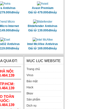
ra Antivirus
Avast Premium
 279.000đ/máy
Giá từ 479.000đ/máy
Micro Internet
Bitdefender Antivirus
 149.000đ/máy
Giá từ 139.000đ/máy
od32 Antivirus
Intel McAfee Antivirus
 119.000đ/máy
Giá từ 169.000đ/máy
A QUA ĐT:
MỤC LỤC WEBSITE
Trang chủ
 HÀ NỘI:
3.464.139
Virus
Bảo mật
 TP.HCM:
Hack
3.464.139
Bkav
AO TOÀN
Sản phẩm
UỐC:
3.464.139
Dịch vụ