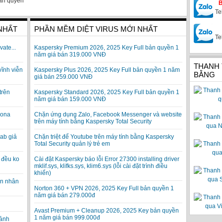
ản quyền
Te
 NHẤT
PHẦN MỀM DIỆT VIRUS MỚI NHẤT
Te
vate...
Kaspersky Premium 2026, 2025 Key Full bản quyền 1
năm giá bán 319.000 VNĐ
THANH
vĩnh viễn
Kaspersky Plus 2026, 2025 Key Full bản quyền 1 năm
BẰNG
giá bán 259.000 VNĐ
trên
Kaspersky Standard 2026, 2025 Key Full bản quyền 1
năm giá bán 159.000 VNĐ
rona
Chặn ứng dụng Zalo, Facebook Messenger và website
trên máy tính bằng Kaspersky Total Security
ab giả
Chặn triệt để Youtube trên máy tính bằng Kaspersky
Total Security quản lý trẻ em
 đều ko
Cài đặt Kaspersky báo lỗi Error 27300 installing driver
mklif.sys, klifks.sys, klim6.sys (lỗi cài đặt trình điều
khiển)
ạn nhân
Norton 360 + VPN 2026, 2025 Key Full bản quyền 1
năm giá bán 279.000đ
Avast Premium + Cleanup 2026, 2025 Key bản quyền
1 năm giá bán 999.000đ
 ảnh