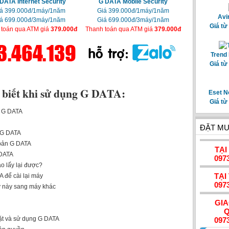
DATA Internet Security
G DATA Mobile Security
á 399.000đ/1máy/1năm
Giá 399.000đ/1máy/1năm
Avi
á 699.000đ/3máy/1năm
Giá 699.000đ/3máy/1năm
Giá từ
 toán qua ATM giá
379.000đ
Thanh toán qua ATM giá
379.000đ
Trend 
Giá từ
 biết khi sử dụng G DATA:
Eset N
Giá từ
s G DATA
ĐẶT MU
s G DATA
 bản G DATA
TẠI
 DATA
097
o lấy lại được?
TẠI
 để cài lại máy
097
 này sang máy khác
GI
Q
đặt và sử dụng G DATA
097