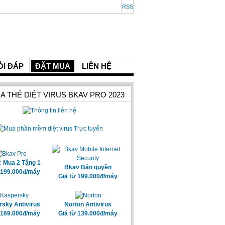
RSS
ỎI ĐÁP
ĐẶT MUA
LIÊN HỆ
A THẺ DIỆT VIRUS BKAV PRO 2023
c Mua 2 Tặng 1
Bkav Bản quyền
 199.000đ/máy
Giá từ 199.000đ/máy
sky Antivirus
Norton Antivirus
 169.000đ/máy
Giá từ 139.000đ/máy