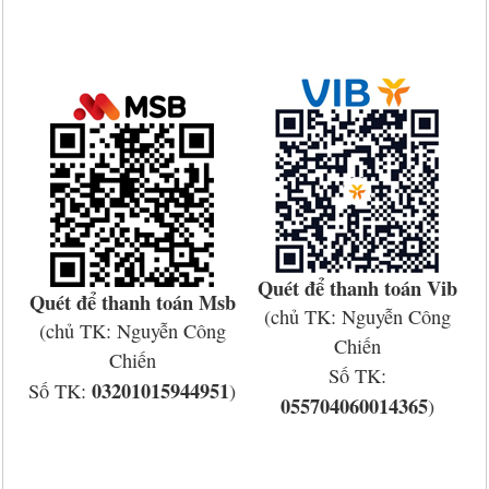
Quét để thanh toán
Vib
Quét để thanh toán Msb
(chủ TK: Nguyễn Công
(chủ TK: Nguyễn Công
Chiến
Chiến
Số TK:
03201015944951
Số TK:
)
055704060014365
)