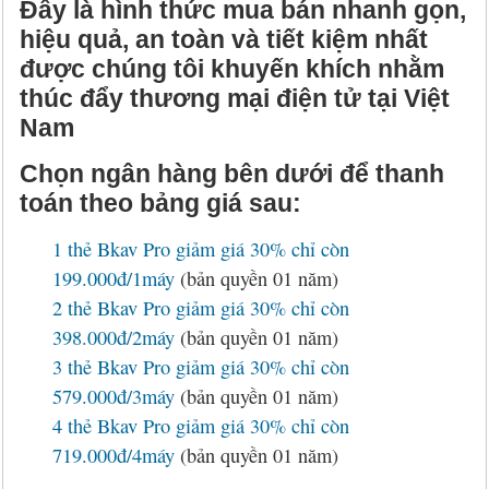
Hỏi đáp
McAfee 2026, 2027
Kaspersky Online Scanner
Đặt mua McAfee
Chính sách đổi trả hàng
Đây là hình thức mua bán nhanh gọn,
hiệu quả, an toàn và tiết kiệm nhất
Đặt mua
Eset NOD32 2027
Sucuri Website Scanner
Đặt mua Eset
Chính sách bảo mật
được chúng tôi khuyến khích nhằm
thúc đẩy thương mại điện tử tại Việt
Liên hệ
Panda 2026, 2027
Bkav Heartbleed Scanner
Đặt mua Panda
Thông tin về BB.Com.Vn
Nam
CMC InfoSec
Cứu dữ liệu bị virus mã hóa
Đặt mua BullGuard
Chọn ngân hàng bên dưới để thanh
toán theo bảng giá sau:
Diệt virus mã hóa dữ liệu
Đặt mua F-Secure
1 thẻ Bkav Pro giảm giá 30% chỉ còn
Đặt mua G DATA
199.000đ/1máy
(bản quyền 01 năm)
2 thẻ Bkav Pro giảm giá 30% chỉ còn
Đặt mua Malwarebytes
398.000đ/2máy
(bản quyền 01 năm)
3 thẻ Bkav Pro giảm giá 30% chỉ còn
Đặt mua Symantec
579.000đ/3máy
(bản quyền 01 năm)
Đặt mua Webroot
4 thẻ Bkav Pro giảm giá 30% chỉ còn
719.000đ/4máy
(bản quyền 01 năm)