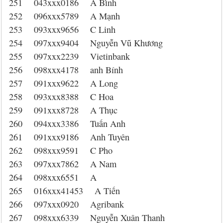
251 043xxx0186 A Bình
252 096xxx5789 A Mạnh
253 093xxx9656 C Linh
254 097xxx9404 Nguyễn Vũ Khương
255 097xxx2239 Vietinbank
256 098xxx4178 anh Bính
257 091xxx9622 A Long
258 093xxx8388 C Hoa
259 091xxx8728 A Thục
260 094xxx3386 Tuấn Anh
261 091xxx9186 Anh Tuyên
262 098xxx9591 C Pho
263 097xxx7862 A Nam
264 098xxx6551 A
265 016xxx41453 A Tiến
266 097xxx0920 Agribank
267 098xxx6339 Nguyễn Xuân Thanh