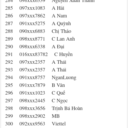
284 098xxx6339 Nguyễn Xuân Thanh
285 097xxx1083 A Hải
286 097xxx7862 A Nam
287 091xxx5275 A Quỳnh
288 090xxx6883 Chị Thảo
289 098xxx8771 C Lan Anh
290 098xxx6338 A Đại
291 016xxx83782 C Huyền
292 097xxx2357 A Thái
293 097xxx2357 A Thái
294 091xxx8757 NganLuong
295 091xxx7879 B Vân
296 091xxx1023 C Quế
297 098xxx2445 C Ngọc
298 098xxx3656 Trịnh Bá Hoàn
299 098xxx2902 MB
300 092xxx9563 Viettel