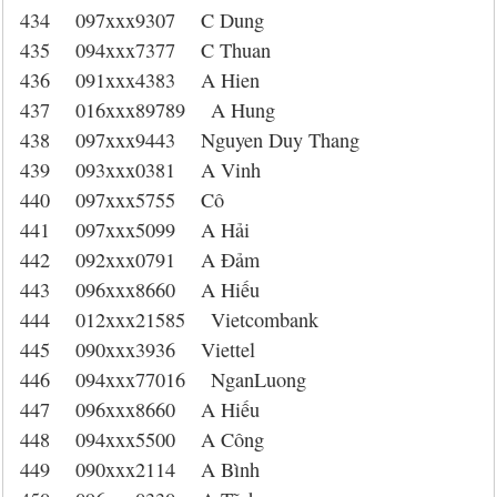
434 097xxx9307 C Dung
435 094xxx7377 C Thuan
436 091xxx4383 A Hien
437 016xxx89789 A Hung
438 097xxx9443 Nguyen Duy Thang
439 093xxx0381 A Vinh
440 097xxx5755 Cô
441 097xxx5099 A Hải
442 092xxx0791 A Đảm
443 096xxx8660 A Hiếu
444 012xxx21585 Vietcombank
445 090xxx3936 Viettel
446 094xxx77016 NganLuong
447 096xxx8660 A Hiếu
448 094xxx5500 A Công
449 090xxx2114 A Bình