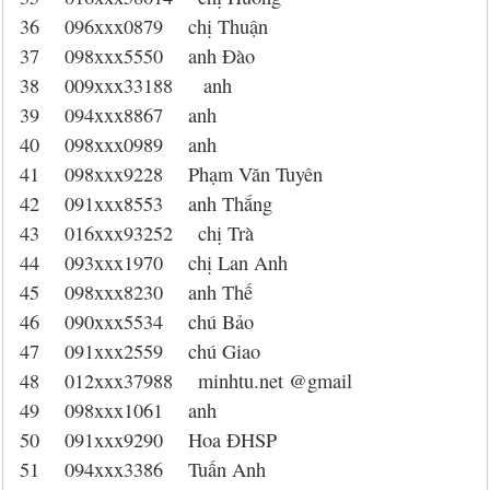
36 096xxx0879 chị Thuận
37 098xxx5550 anh Đào
38 009xxx33188 anh
39 094xxx8867 anh
40 098xxx0989 anh
41 098xxx9228 Phạm Văn Tuyên
42 091xxx8553 anh Thắng
43 016xxx93252 chị Trà
44 093xxx1970 chị Lan Anh
45 098xxx8230 anh Thế
46 090xxx5534 chú Bảo
47 091xxx2559 chú Giao
48 012xxx37988 minhtu.net @gmail
49 098xxx1061 anh
50 091xxx9290 Hoa ĐHSP
51 094xxx3386 Tuấn Anh