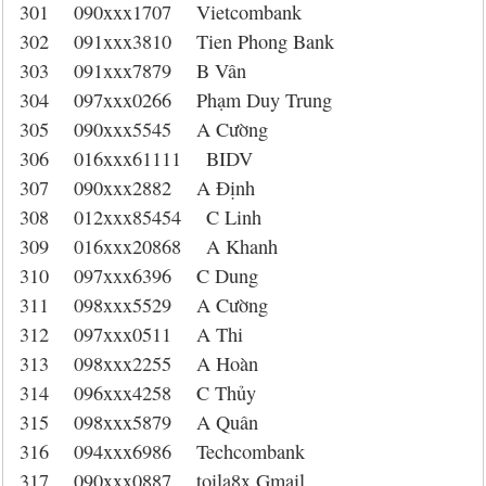
301 090xxx1707 Vietcombank
302 091xxx3810 Tien Phong Bank
303 091xxx7879 B Vân
304 097xxx0266 Phạm Duy Trung
305 090xxx5545 A Cường
306 016xxx61111 BIDV
307 090xxx2882 A Định
308 012xxx85454 C Linh
309 016xxx20868 A Khanh
310 097xxx6396 C Dung
311 098xxx5529 A Cường
312 097xxx0511 A Thi
313 098xxx2255 A Hoàn
314 096xxx4258 C Thủy
315 098xxx5879 A Quân
316 094xxx6986 Techcombank
317 090xxx0887 toila8x Gmail