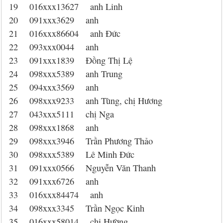
19 016xxx13627 anh Linh
20 091xxx3629 anh
21 016xxx86604 anh Đức
22 093xxx0044 anh
23 091xxx1839 Đồng Thị Lệ
24 098xxx5389 anh Trung
25 094xxx3569 anh
26 098xxx9233 anh Tùng, chị Hương
27 043xxx5111 chị Nga
28 098xxx1868 anh
29 098xxx3946 Trần Phương Thảo
30 098xxx5389 Lê Minh Đức
31 091xxx0566 Nguyễn Văn Thanh
32 091xxx6726 anh
33 016xxx84474 anh
34 098xxx3345 Trần Ngọc Kinh
35 016xxx58014 chị Hường