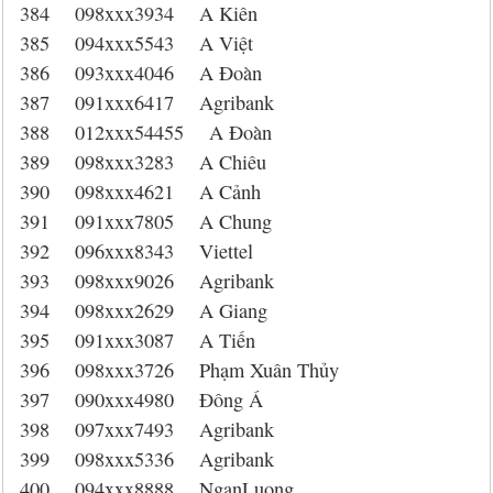
384 098xxx3934 A Kiên
385 094xxx5543 A Việt
386 093xxx4046 A Đoàn
387 091xxx6417 Agribank
388 012xxx54455 A Đoàn
389 098xxx3283 A Chiêu
390 098xxx4621 A Cảnh
391 091xxx7805 A Chung
392 096xxx8343 Viettel
393 098xxx9026 Agribank
394 098xxx2629 A Giang
395 091xxx3087 A Tiến
396 098xxx3726 Phạm Xuân Thủy
397 090xxx4980 Đông Á
398 097xxx7493 Agribank
399 098xxx5336 Agribank
400 094xxx8888 NganLuong