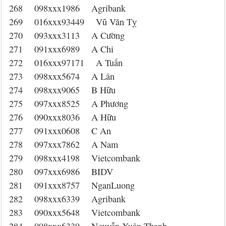
268 098xxx1986 Agribank
269 016xxx93449 Vũ Văn Tỵ
270 093xxx3113 A Cường
271 091xxx6989 A Chi
272 016xxx97171 A Tuấn
273 098xxx5674 A Lân
274 098xxx9065 B Hữu
275 097xxx8525 A Phương
276 090xxx8036 A Hữu
277 091xxx0608 C An
278 097xxx7862 A Nam
279 098xxx4198 Vietcombank
280 097xxx6986 BIDV
281 091xxx8757 NganLuong
282 098xxx6339 Agribank
283 090xxx5648 Vietcombank