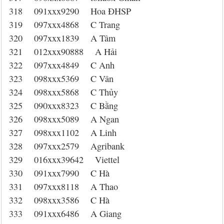
318 091xxx9290 Hoa ĐHSP
319 097xxx4868 C Trang
320 097xxx1839 A Tâm
321 012xxx90888 A Hải
322 097xxx4849 C Anh
323 098xxx5369 C Vân
324 098xxx5868 C Thủy
325 090xxx8323 C Bằng
326 098xxx5089 A Ngan
327 098xxx1102 A Linh
328 097xxx2579 Agribank
329 016xxx39642 Viettel
330 091xxx7990 C Hà
331 097xxx8118 A Thao
332 098xxx3586 C Hà
333 091xxx6486 A Giang