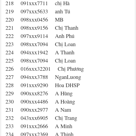
218 091xxx7711 chị Hà
219 097xxx5633 anh Tú
220 098xxx0456 MB
221 098xxx9156 Chị Thanh
222 097xxx9114 Anh Phú
223 098xxx7094 Chị Loan
224 094xxx1942 A Thanh
225 098xxx7094 Chị Loan
226 016xxx32201 Chị Phương
227 094xxx3788 NganLuong
228 091xxx9290 Hoa DHSP
229 090xxx8276 A Hùng
230 090xxx4486 A Hoàng
231 090xxx2977 A Nam
232 043xxx6905 Chị Trang
233 091xxx2666 A Minh
234 097xxx2369 A Thịnh