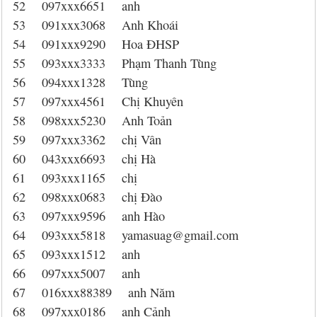
52 097xxx6651 anh
53 091xxx3068 Anh Khoái
54 091xxx9290 Hoa ĐHSP
55 093xxx3333 Phạm Thanh Tùng
56 094xxx1328 Tùng
57 097xxx4561 Chị Khuyên
58 098xxx5230 Anh Toản
59 097xxx3362 chị Vân
60 043xxx6693 chị Hà
61 093xxx1165 chị
62 098xxx0683 chị Đào
63 097xxx9596 anh Hào
64 093xxx5818 yamasuag@gmail.com
65 093xxx1512 anh
66 097xxx5007 anh
67 016xxx88389 anh Năm
68 097xxx0186 anh Cảnh