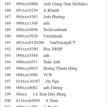
185 090xxx9868 Anh Giang (bạn HaXeko)
186 091xxx9239 A.Khanh
187 094xxx9383 Anh Phương
188 090xxx1368 anh
189 096xxx9896 Techcombank
190 098xxx5928 Vietinbank
191 082xxx8120288 VanTruongICT
192 091xxx9290 Hoa DHSP
193 090xxx5588 anh
194 098xxx6551 Tuấn Anh
195 090xxx9855 Hoàng Thanh Hằng
196 098xxx3686 VCB
197 018xxx10187 chị Nga
198 098xxx8082 anh Dương
199 00xxx 1A Tran Duy Hung
200 012xxx64999 A Nam
201 098xxx1789 A Tuyên