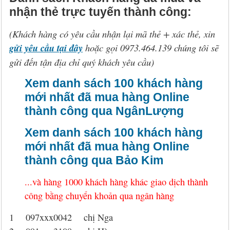
Hỏi đáp
McAfee 2026, 2027
Kaspersky Online Scanner
Đặt mua McAfee
Chính sách đổi trả hàng
nhận thẻ trực tuyến thành công:
Đặt mua
Eset NOD32 2027
Sucuri Website Scanner
Đặt mua Eset
Chính sách bảo mật
(Khách hàng có yêu cầu nhận lại mã thẻ + xác thẻ, xin
gửi yêu cầu tại đây
hoặc gọi 0973.464.139 chúng tôi sẽ
Liên hệ
Panda 2026, 2027
Bkav Heartbleed Scanner
Đặt mua Panda
Thông tin về BB.Com.Vn
gửi đến tận địa chỉ quý khách yêu cầu)
CMC InfoSec
Cứu dữ liệu bị virus mã hóa
Đặt mua BullGuard
Xem danh sách 100 khách hàng
mới nhất đã mua hàng Online
Diệt virus mã hóa dữ liệu
Đặt mua F-Secure
thành công qua NgânLượng
Đặt mua G DATA
Xem danh sách 100 khách hàng
mới nhất đã mua hàng Online
Đặt mua Malwarebytes
thành công qua Bảo Kim
Đặt mua Symantec
...
và hàng 1000 khách hàng khác giao dịch thành
công bằng chuyển khoản qua ngân hàng
Đặt mua Webroot
1 097xxx0042 chị Nga