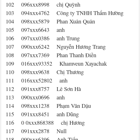
102 096xxx8998 chị Quỳnh
103 094xxx4762 Công ty TNHH Thẩm Hường
104 098xxx5879 Phan Xuân Quân
105 097xxx6643 anh
106 097xxx0386 anh Trung
107 090xxx6242 Nguyễn Hương Trang
108 097xxx7369 Phan Thanh Điền
109 016xxx93352 Khamveun Xayachak
110 098xxx9638 Chị Thương
111 016xxx52802 anh
112 091xxx8757 Lê Sơn Hà
113 090xxx0696 anh
114 098xxx1238 Phạm Văn Dậu
115 091xxx8451 anh Dũng
116 0 0xxx868388 chị Hương
117 091xxx2878 Null
118 090xxx6396 Anh Tiến