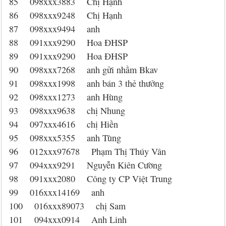
85 098xxx3883 Chị Hạnh
86 098xxx9248 Chị Hạnh
87 098xxx9494 anh
88 091xxx9290 Hoa ĐHSP
89 091xxx9290 Hoa ĐHSP
90 098xxx7268 anh gửi nhầm Bkav
91 098xxx1998 anh bán 3 thẻ thưởng
92 098xxx1273 anh Hùng
93 098xxx9638 chị Nhung
94 097xxx4616 chị Hiền
95 098xxx5355 anh Tùng
96 012xxx97678 Phạm Thị Thúy Vân
97 094xxx9291 Nguyễn Kiên Cường
98 091xxx2080 Công ty CP Việt Trung
99 016xxx14169 anh
100 016xxx89073 chị Sam
101 094xxx0914 Anh Linh