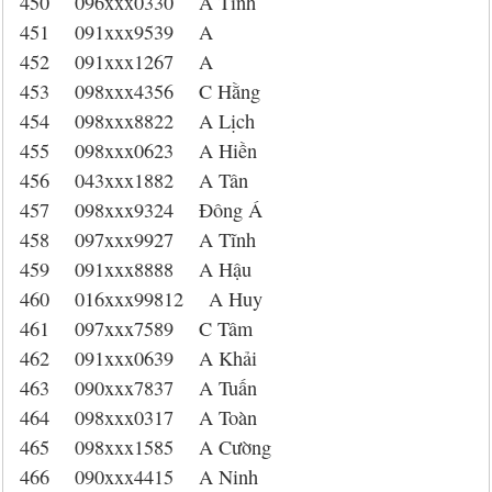
450 096xxx0330 A Tĩnh
451 091xxx9539 A
452 091xxx1267 A
453 098xxx4356 C Hằng
454 098xxx8822 A Lịch
455 098xxx0623 A Hiền
456 043xxx1882 A Tân
457 098xxx9324 Đông Á
458 097xxx9927 A Tĩnh
459 091xxx8888 A Hậu
460 016xxx99812 A Huy
461 097xxx7589 C Tâm
462 091xxx0639 A Khải
463 090xxx7837 A Tuấn
464 098xxx0317 A Toàn
465 098xxx1585 A Cường
466 090xxx4415 A Ninh