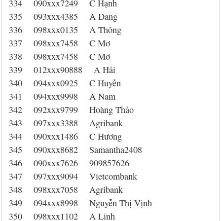
334 090xxx7249 C Hạnh
335 093xxx4385 A Dang
336 098xxx0135 A Thông
337 098xxx7458 C Mơ
338 098xxx7458 C Mơ
339 012xxx90888 A Hải
340 094xxx0925 C Huyền
341 094xxx9998 A Nam
342 092xxx9799 Hoàng Thảo
343 097xxx3388 Agribank
344 090xxx1486 C Hương
345 090xxx8682 Samantha2408
346 090xxx7626 909857626
347 097xxx9094 Vietcombank
348 098xxx7058 Agribank
349 094xxx8998 Nguyễn Thị Vịnh
350 098xxx1102 A Linh