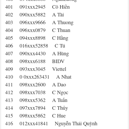
401 091xxx2945 Cô Hiền
402 090xxx5882 A Tài
403 096xxx9666 A Thuong
404 096xxx0879 C Thuan
405 094xxx8898 C Hằng
406 016xxx52858 C Tú
407 090xxx4430 A Hùng
408 098xxx6188 BIDV
409 093xxx3045 Viettel
410 0 0xxx263431 A Nhat
411 098xxx2600 A Dao
412 098xxx7038 C Ngọc
413 098xxx5362 A Tuấn
414 097xxx7894 C Thủy
415 098xxx5862 C Hue
416 012xxx41841 Nguyễn Thái Quỳnh