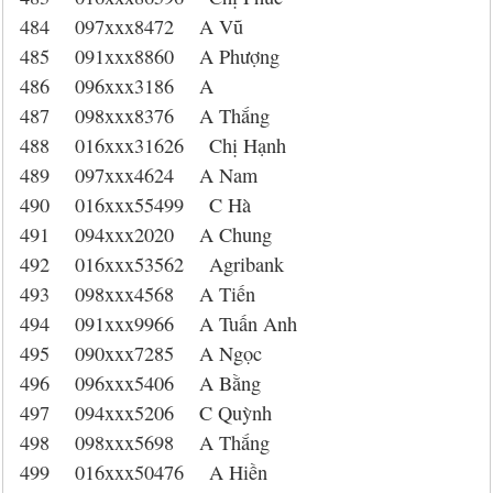
484 097xxx8472 A Vũ
485 091xxx8860 A Phượng
486 096xxx3186 A
487 098xxx8376 A Thắng
488 016xxx31626 Chị Hạnh
489 097xxx4624 A Nam
490 016xxx55499 C Hà
491 094xxx2020 A Chung
492 016xxx53562 Agribank
493 098xxx4568 A Tiến
494 091xxx9966 A Tuấn Anh
495 090xxx7285 A Ngọc
496 096xxx5406 A Bằng
497 094xxx5206 C Quỳnh
498 098xxx5698 A Thắng
499 016xxx50476 A Hiền