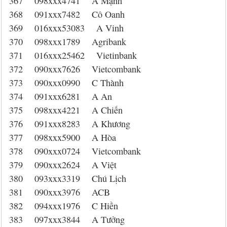
367 098xxx4741 A Mạnh
368 091xxx7482 Cô Oanh
369 016xxx53083 A Vinh
370 098xxx1789 Agribank
371 016xxx25462 Vietinbank
372 090xxx7626 Vietcombank
373 090xxx0990 C Thành
374 091xxx6281 A An
375 098xxx4221 A Chiến
376 091xxx8283 A Khương
377 098xxx5900 A Hòa
378 090xxx0724 Vietcombank
379 090xxx2624 A Việt
380 093xxx3319 Chú Lịch
381 090xxx3976 ACB
382 094xxx1976 C Hiền
383 097xxx3844 A Tưởng