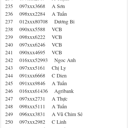
235 097xxx3668 A Sơn
236 098xxx2284 A Tuấn
237 012xxx80708 Dương Bi
238 090xxx5588 VCB
239 098xxx6222 VCB
240 097xxx6246 VCB
241 090xxx4695 VCB
242 016xxx52993 Ngoc Anh
243 097xxx5161 Chị Ly
244 091xxx6668 C Dien
245 091xxx9846 A Tuấn
246 016xxx61436 Agribank
247 097xxx2731 A Thực
248 098xxx5111 A Tuấn
249 096xxx3831 A Vũ Chim Sẻ
250 097xxx2982 C Linh