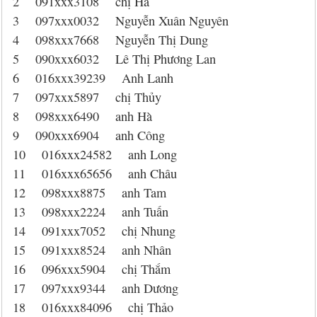
2 091xxx3108 chị Hà
3 097xxx0032 Nguyễn Xuân Nguyên
4 098xxx7668 Nguyễn Thị Dung
5 090xxx6032 Lê Thị Phương Lan
6 016xxx39239 Anh Lanh
7 097xxx5897 chị Thủy
8 098xxx6490 anh Hà
9 090xxx6904 anh Công
10 016xxx24582 anh Long
11 016xxx65656 anh Châu
12 098xxx8875 anh Tam
13 098xxx2224 anh Tuấn
14 091xxx7052 chị Nhung
15 091xxx8524 anh Nhân
16 096xxx5904 chị Thắm
17 097xxx9344 anh Dương
18 016xxx84096 chị Thảo