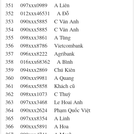
351 097xxx0989 A Liên
352 012xxx46531 A Đỗ
353 090xxx5885 C Vân Anh
354 090xxx5885 C Vân Anh
355 098xxx3861 A Tùng
356 098xxx8786 Vietcombank
357 096xxx8222 Agribank
358 016xxx68362 A Bình
359 094xxx2869 Chú Kiên
360 090xxx9981 A Quang
361 096xxx5858 Khách cũ
362 098xxx1073 C Thuỳ
363 097xxx3468 Le Hoai Anh
364 090xxx2624 Phạm Quốc Việt
365 097xxx8354 A Linh
366 090xxx5891 A Hoa