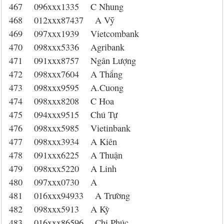
467 096xxx1335 C Nhung
468 012xxx87437 A Vỹ
469 097xxx1939 Vietcombank
470 098xxx5336 Agribank
471 091xxx8757 Ngân Lượng
472 098xxx7604 A Thắng
473 098xxx9595 A.Cuong
474 098xxx8208 C Hoa
475 094xxx9515 Chú Tự
476 098xxx5985 Vietinbank
477 098xxx3934 A Kiên
478 091xxx6225 A Thuận
479 098xxx5220 A Linh
480 097xxx0730 A
481 016xxx94933 A Trường
482 098xxx5913 A Kỳ
483 016xxx86596 Chị Phúc