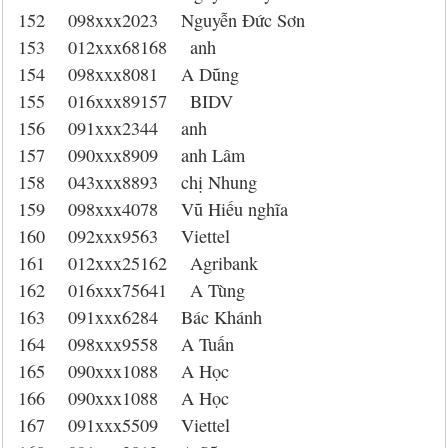
152 098xxx2023 Nguyễn Đức Sơn
153 012xxx68168 anh
154 098xxx8081 A Dũng
155 016xxx89157 BIDV
156 091xxx2344 anh
157 090xxx8909 anh Lâm
158 043xxx8893 chị Nhung
159 098xxx4078 Vũ Hiếu nghĩa
160 092xxx9563 Viettel
161 012xxx25162 Agribank
162 016xxx75641 A Tùng
163 091xxx6284 Bác Khánh
164 098xxx9558 A Tuấn
165 090xxx1088 A Học
166 090xxx1088 A Học
167 091xxx5509 Viettel