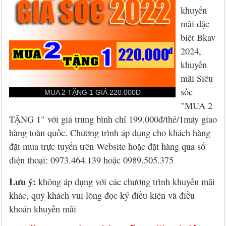
Hỏi đáp
McAfee 2026, 2027
Kaspersky Online Scanner
Đặt mua McAfee
Chính sách đổi trả hàng
khuyến
mãi đặc
Đặt mua
Eset NOD32 2027
Sucuri Website Scanner
Đặt mua Eset
Chính sách bảo mật
biệt Bkav
Liên hệ
Panda 2026, 2027
Bkav Heartbleed Scanner
Đặt mua Panda
Thông tin về BB.Com.Vn
2024,
khuyến
CMC InfoSec
Cứu dữ liệu bị virus mã hóa
Đặt mua BullGuard
mãi Siêu
sốc
MUA 2 TẶNG 1 GIÁ 220.000Đ
Diệt virus mã hóa dữ liệu
Đặt mua F-Secure
"MUA 2
TẶNG 1" với giá trung bình chỉ 199.000đ/thẻ/1máy giao
Đặt mua G DATA
hàng toàn quốc. Chương trình áp dụng cho khách hàng
đặt mua trực tuyến trên Website hoặc đặt hàng qua số
Đặt mua Malwarebytes
điện thoại: 0973.464.139 hoặc 0989.505.375
Đặt mua Symantec
Lưu ý:
không áp dụng với các chương trình khuyến mãi
Đặt mua Webroot
khác, quý khách vui lòng đọc kỹ điều kiện và điều
khoản khuyến mãi