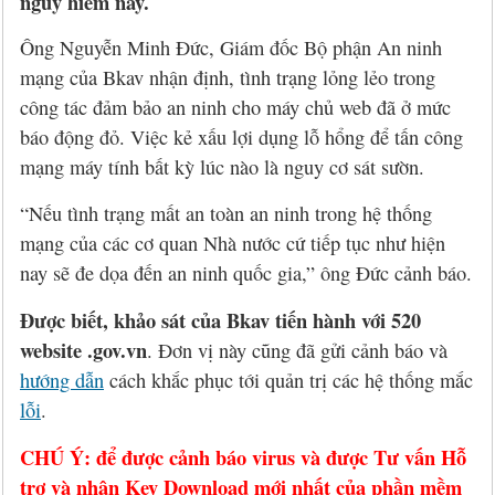
nguy hiểm này.
Ông Nguyễn Minh Đức, Giám đốc Bộ phận An ninh
mạng của Bkav nhận định, tình trạng lỏng lẻo trong
công tác đảm bảo an ninh cho máy chủ web đã ở mức
báo động đỏ. Việc kẻ xấu lợi dụng lỗ hổng để tấn công
mạng máy tính bất kỳ lúc nào là nguy cơ sát sườn.
“Nếu tình trạng mất an toàn an ninh trong hệ thống
mạng của các cơ quan Nhà nước cứ tiếp tục như hiện
nay sẽ đe dọa đến an ninh quốc gia,” ông Đức cảnh báo.
Được biết, khảo sát của Bkav tiến hành với 520
website .gov.vn
. Đơn vị này cũng đã gửi cảnh báo và
hướng dẫn
cách khắc phục tới quản trị các hệ thống mắc
lỗi
.
CHÚ Ý: để được cảnh báo virus và được Tư vấn Hỗ
trợ và nhận Key Download mới nhất của phần mềm