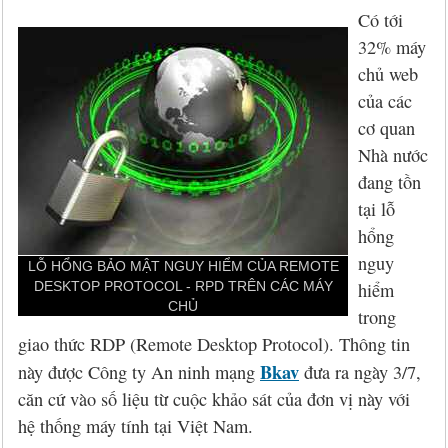
Hỏi đáp
McAfee 2026, 2027
Kaspersky Online Scanner
Đặt mua McAfee
Chính sách đổi trả hàng
Có tới
32% máy
Đặt mua
Eset NOD32 2027
Sucuri Website Scanner
Đặt mua Eset
Chính sách bảo mật
chủ web
Liên hệ
Panda 2026, 2027
Bkav Heartbleed Scanner
Đặt mua Panda
Thông tin về BB.Com.Vn
của các
cơ quan
CMC InfoSec
Cứu dữ liệu bị virus mã hóa
Đặt mua BullGuard
Nhà nước
đang tồn
Diệt virus mã hóa dữ liệu
Đặt mua F-Secure
tại lỗ
hổng
Đặt mua G DATA
nguy
LỖ HỔNG BẢO MẬT NGUY HIỂM CỦA REMOTE
DESKTOP PROTOCOL - RPD TRÊN CÁC MÁY
hiểm
Đặt mua Malwarebytes
CHỦ
trong
Đặt mua Symantec
giao thức RDP (Remote Desktop Protocol). Thông tin
Bkav
này được Công ty An ninh mạng
đưa ra ngày 3/7,
Đặt mua Webroot
căn cứ vào số liệu từ cuộc khảo sát của đơn vị này với
hệ thống máy tính tại Việt Nam.