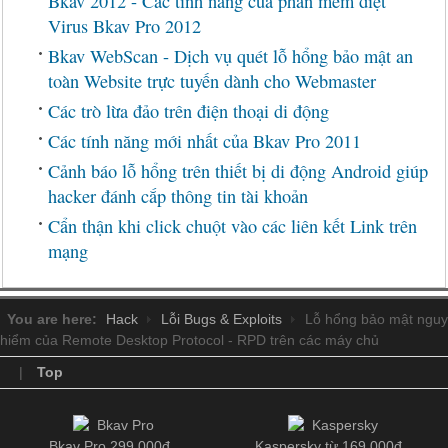
Bkav 2012 - Các tính năng của phần mềm diệt
Virus Bkav Pro 2012
Bkav WebScan - Dịch vụ quét lỗ hổng bảo mật an
toàn Website trực tuyến dành cho Webmaster
Các trò lừa đảo trên điện thoại di động
Các tính năng mới nhất của Bkav Pro 2011
Cảnh báo lỗ hổng trên thiết bị di động Android giúp
hacker đánh cắp thông tin tài khoản
Cẩn thận khi click chuột vào các liên kết Link trên
mạng
You are here:
Hack
Lỗi Bugs & Exploits
Lỗ hổng bảo mật nguy
hiểm của Remote Desktop Protocol - RPD trên các máy chủ
|
Top
Bkav Pro 299.000đ
Kaspersky từ 169.000đ