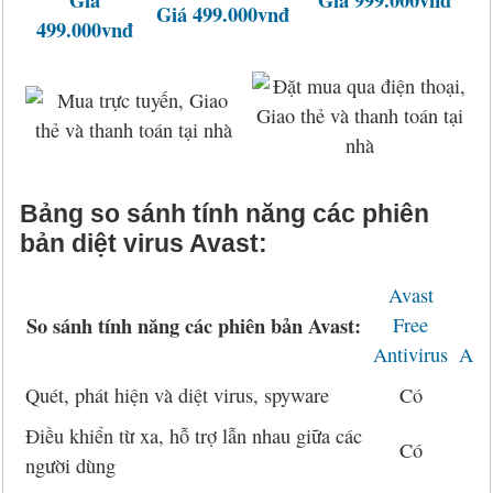
Giá 499.000vnđ
499.000vnđ
Bảng so sánh tính năng các phiên
bản diệt virus Avast:
Avast
Av
So sánh
tính năng các phiên bản Avast:
Free
P
Antivirus
Anti
Quét, phát hiện và diệt virus, spyware
Có
Điều khiển từ xa, hỗ trợ lẫn nhau giữa các
Có
người dùng