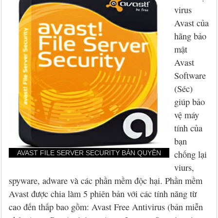
Hỏi đáp
McAfee 2026, 2027
Kaspersky Online Scanner
Đặt mua McAfee
Chính sách đổi trả hàng
virus
Avast của
Đặt mua
Eset NOD32 2027
Sucuri Website Scanner
Đặt mua Eset
Chính sách bảo mật
hãng bảo
Liên hệ
Panda 2026, 2027
Bkav Heartbleed Scanner
Đặt mua Panda
Thông tin về BB.Com.Vn
mật
Avast
CMC InfoSec
Cứu dữ liệu bị virus mã hóa
Đặt mua BullGuard
Software
(Séc)
Diệt virus mã hóa dữ liệu
Đặt mua F-Secure
giúp bảo
vệ máy
Đặt mua G DATA
tính của
bạn
Đặt mua Malwarebytes
chống lại
AVAST FILE SERVER SECURITY BẢN QUYỀN
Đặt mua Symantec
viurs,
spyware, adware và các phần mềm độc hại. Phần mềm
Đặt mua Webroot
Avast được chia làm 5 phiên bản với các tính năng từ
cao đến thấp bao gồm: Avast Free Antivirus (bản miễn