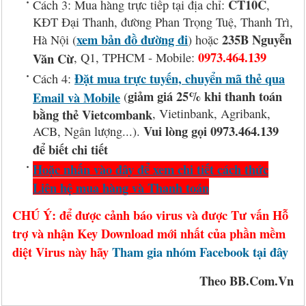
CT10C
Cách 3: Mua hàng trực tiếp tại địa chỉ:
,
KĐT Đại Thanh, đường Phan Trọng Tuệ, Thanh Trì,
xem bản đồ đường đi
235B Nguyễn
Hà Nội (
) hoặc
0973.464.139
Văn Cừ
, Q1, TPHCM - Mobile:
Đặt mua trực tuyến, chuyển mã thẻ qua
Cách 4:
giảm giá 25% khi thanh toán
Email và Mobile
(
bằng thẻ Vietcombank
, Vietinbank, Agribank,
Vui lòng gọi 0973.464.139
ACB, Ngân lượng...).
để biết chi tiết
Hoặc nhấn vào đây để xem chi tiết cách thức
Liên hệ mua hàng và Thanh toán
CHÚ Ý: để được cảnh báo virus và được Tư vấn Hỗ
trợ và nhận Key Download mới nhất của phần mềm
diệt Virus này hãy
Tham gia nhóm Facebook tại đây
Theo BB.Com.Vn