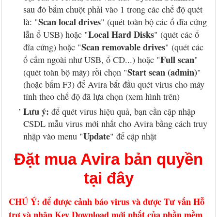
sau đó bấm chuột phải vào 1 trong các chế độ quét
Scan local drives
là: "
" (quét toàn bộ các ổ đĩa cứng
Local Hard Disks
lẫn ổ USB) hoặc "
" (quét các ổ
Scan removable drives
đĩa cứng) hoặc "
" (quét các
Full scan
ổ cắm ngoài như USB, ổ CD...) hoặc "
"
Start scan (admin)
(quét toàn bộ máy) rồi chọn "
"
(hoặc bấm F3) để Avira bắt đầu quét virus cho máy
tính theo chế độ đã lựa chọn (xem hình trên)
Lưu ý:
để quét virus hiệu quả, bạn cần cập nhập
CSDL mẫu virus mới nhất cho Avira bằng cách truy
Update
nhập vào menu "
" để cập nhật
Đặt mua Avira bản quyền
tại đây
CHÚ Ý: để được cảnh báo virus và được Tư vấn Hỗ
trợ và nhận Key Download mới nhất của phần mềm