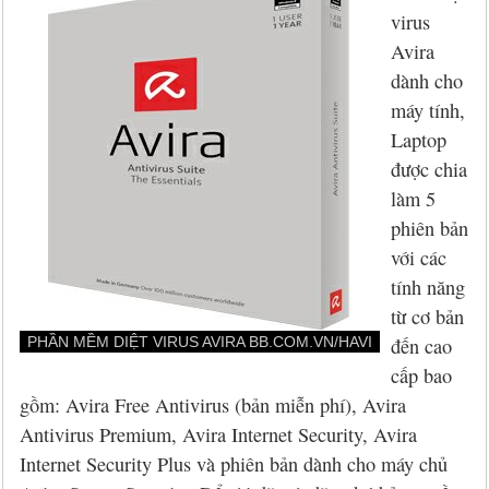
Hỏi đáp
McAfee 2026, 2027
Kaspersky Online Scanner
Đặt mua McAfee
Chính sách đổi trả hàng
virus
Avira
Đặt mua
Eset NOD32 2027
Sucuri Website Scanner
Đặt mua Eset
Chính sách bảo mật
dành cho
Liên hệ
Panda 2026, 2027
Bkav Heartbleed Scanner
Đặt mua Panda
Thông tin về BB.Com.Vn
máy tính,
Laptop
CMC InfoSec
Cứu dữ liệu bị virus mã hóa
Đặt mua BullGuard
được chia
làm 5
Diệt virus mã hóa dữ liệu
Đặt mua F-Secure
phiên bản
với các
Đặt mua G DATA
tính năng
từ cơ bản
Đặt mua Malwarebytes
PHẦN MỀM DIỆT VIRUS AVIRA BB.COM.VN/HAVI
đến cao
Đặt mua Symantec
cấp bao
gồm: Avira Free Antivirus (bản miễn phí), Avira
Đặt mua Webroot
Antivirus Premium, Avira Internet Security, Avira
Internet Security Plus và phiên bản dành cho máy chủ