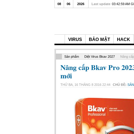
08
06
2026
Last update
03:42:59 AM 
VIRUS
BẢO MẬT
HACK
Sản phẩm
Diệt Virus Bkav 2027
Nâng cấp
Nâng cấp Bkav Pro 2023
mới
THỨ BA, 16 THÁNG 8 2016 22:44
CHỦ ĐỀ:
SẢ