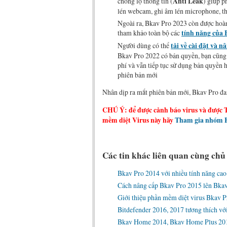
chống lộ thông tin (
Anti Leak
) giúp p
lén webcam, ghi âm lén microphone, th
Ngoài ra, Bkav Pro 2023 còn được hoàn 
tham khảo toàn bộ các
tính năng của 
Người dùng có thể
tải về cài đặt và 
Bkav Pro 2022 có bản quyền, bạn cũng c
phí và vẫn tiếp tục sử dụng bản quyền
phiên bản mới
Nhân dịp ra mắt phiên bản mới, Bkav Pro đa
CHÚ Ý: để được cảnh báo virus và được 
mềm diệt Virus này hãy
Tham gia nhóm F
Các tin khác liên quan cùng chủ
Bkav Pro 2014 với nhiều tính năng cao
Cách nâng cấp Bkav Pro 2015 lên Bkav
Giới thiệu phần mềm diệt virus Bkav P
Bitdefender 2016, 2017 tương thích v
Bkav Home 2014, Bkav Home Plus 2014