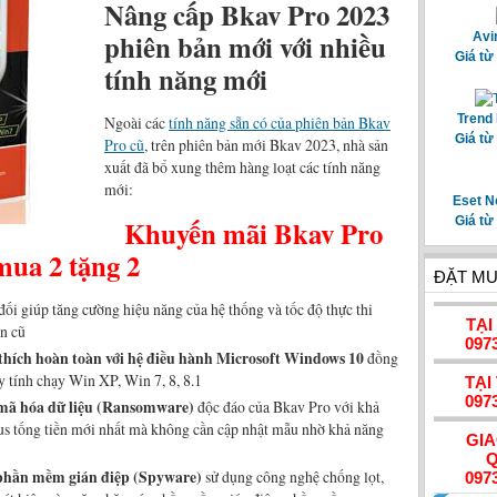
Nâng cấp Bkav Pro 2023
phiên bản mới với nhiều
Avi
Giá từ
tính năng mới
Trend 
Ngoài các
tính năng sẵn có của phiên bản Bkav
Giá từ
Pro cũ
, trên phiên bản mới Bkav 2023, nhà sản
xuất đã bổ xung thêm hàng loạt các tính năng
mới:
Eset N
Khuyến mãi Bkav Pro
Giá từ
mua 2 tặng 2
ĐẶT MU
đối giúp tăng cường hiệu năng của hệ thống và tốc độ thực thi
TẠI
ản cũ
097
thích hoàn toàn với hệ điều hành Microsoft Windows 10
đồng
y tính chạy Win XP, Win 7, 8, 8.1
TẠI
097
 mã hóa dữ liệu (Ransomware)
độc đáo của Bkav Pro với khả
irus tống tiền mới nhất mà không cần cập nhật mẫu nhờ khả năng
GI
Q
 phần mềm gián điệp (Spyware)
sử dụng công nghệ chống lọt,
097