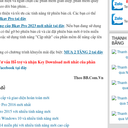
hát hiện và ngăn chặn các phần mềm gián điệp, phần mềm quay
eo dõi bàn phím...
Te
thiện và tối ưu các tính năng từ phiên bản cũ. Các bạn có thể
Bkav Pro tại đây
Te
nâng cấp Bkav Pro 2023 mới nhất tại đây
. Nếu bạn đang sử dụng
ó thể gỡ bỏ phiên bản cũ và cài đặt phiên bản mới ở trên miễn
 hoặc sử dụng tính năng "Cập nhật" của phần mềm để nâng cấp lên
THANH
BẰNG
ng có chương trình khuyến mãi đặc biệt:
MUA 2 TẶNG 2 tại đây
Tư vấn Hỗ trợ và nhận Key Download mới nhất của phần
acebook tại đây
Theo BB.Com.Vn
 đề
 cấp và giao diện hoàn toàn mới
 Pro 2016 mới nhất
ro 2015 với nhiều tính năng mới
ới Windows 10 và nhiều tính năng mới
 miễn phí với nhiều tính năng mới cao cấp