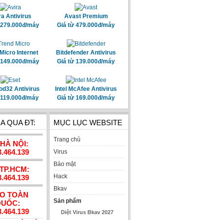
ra Antivirus
Avast Premium
 279.000đ/máy
Giá từ 479.000đ/máy
Micro Internet
Bitdefender Antivirus
 149.000đ/máy
Giá từ 139.000đ/máy
od32 Antivirus
Intel McAfee Antivirus
 119.000đ/máy
Giá từ 169.000đ/máy
A QUA ĐT:
MỤC LỤC WEBSITE
Trang chủ
 HÀ NỘI:
3.464.139
Virus
Bảo mật
 TP.HCM:
Hack
3.464.139
Bkav
AO TOÀN
Sản phẩm
UỐC:
3.464.139
Diệt Virus Bkav 2027