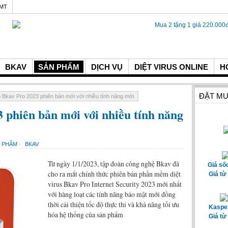
GMT
BKAV
SẢN PHẨM
DỊCH VỤ
DIỆT VIRUS ONLINE
H
ĐẶT MU
 Bkav Pro 2023 phiên bản mới với nhiều tính năng mới
 phiên bản mới với nhiều tính năng
N PHẨM
-
BKAV
Từ ngày 1/1/2023, tập đoàn công nghệ Bkav đã
Giá số
cho ra mắt chính thức phiên bản phần mềm diệt
Giá từ
virus Bkav Pro Internet Security 2023 mới nhất
với hàng loạt các tính năng bảo mật mới đồng
thời cải thiện tốc độ thực thi và khả năng tối ưu
Kasper
hóa hệ thống của sản phẩm
Giá từ