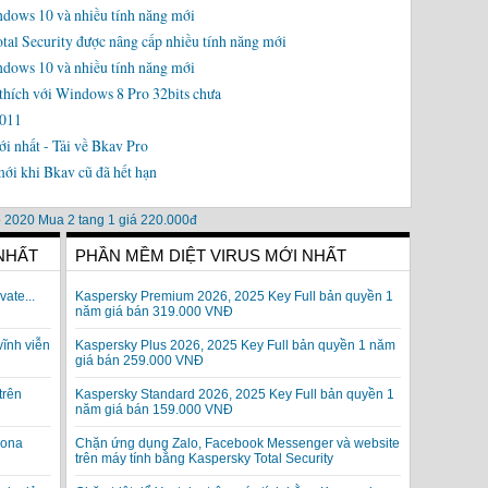
ndows 10 và nhiều tính năng mới
otal Security được nâng cấp nhiều tính năng mới
ndows 10 và nhiều tính năng mới
thích với Windows 8 Pro 32bits chưa
2011
 nhất - Tải về Bkav Pro
ới khi Bkav cũ đã hết hạn
 NHẤT
PHẦN MỀM DIỆT VIRUS MỚI NHẤT
vate...
Kaspersky Premium 2026, 2025 Key Full bản quyền 1
năm giá bán 319.000 VNĐ
vĩnh viễn
Kaspersky Plus 2026, 2025 Key Full bản quyền 1 năm
giá bán 259.000 VNĐ
trên
Kaspersky Standard 2026, 2025 Key Full bản quyền 1
năm giá bán 159.000 VNĐ
rona
Chặn ứng dụng Zalo, Facebook Messenger và website
trên máy tính bằng Kaspersky Total Security