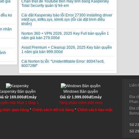
ab giả
Chặn triệt để Youtube trên máy tính bằng Kaspersky
Total Security quản lý trẻ em
 đều ko
Cài đặt Kaspersky báo lỗi Error 27300 installing driver
mklif.sys, klifks.sys, klim6.sys (lỗi cài đặt trình điều
khiển)
ạn nhân
Norton 360 + VPN 2026, 2025 Key Full bản quyền 1
năm giá bán 279.000đ
Avast Premium + Cleanup 2026, 2025 Key bản quyền
1 năm giá bán 999.000đ
 ảnh
Cài Norton bị lỗi: "Unidentifiable Error: 80047ec6,
80072f8f"
Liên 
.
Kaspersky Bản quyền
Windows Bản quyền
Địa c
iá từ 169.000đ/1máy
Giá từ 1.999.000đ/1máy
Phan 
uyến mãi Mua 1 tặng 1
Tặng phần mềm diệt virus
Địa c
 thức giao hàng
*
Chính sách đổi trả hàng
*
Chính sách bảo mật
Bươu,
.
Số 2
Số 2