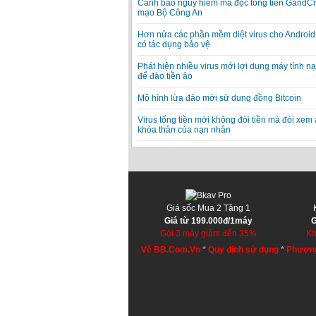
Cảnh báo nguy hiểm mã độc tống tiền GandCr
mạo Bộ Công An
Hơn nửa các phần mềm diệt virus cho Android
có tác dụng bảo vệ
Phát hiện nhiều virus mới lợi dụng máy tính n
để đào tiền ảo
Mô hình lừa đảo mới sử dụng đồng Bitcoin
Virus tống tiền mới không đòi tiền mà đòi xem
khỏa thân của nạn nhân
Giá sốc Mua 2 Tặng 1
Giá từ 199.000đ/1máy
G
Gói 3 máy giảm đến 35%
Kh
Về BB.Com.Vn
*
Quy định sử dụng
*
Phương