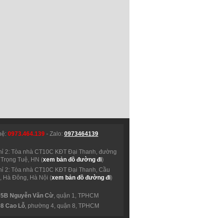
hệ:
0973.464.139
- Zalo:
0973464139
hỉ 2: Tòa nhà CT10C KĐT Đại Thanh, đường
Trọng Tuệ, HN (
xem bản đồ đường đi
)
hỉ 2: Tòa nhà CT10C KĐT Đại Thanh, Cầu
 Hà Đông, Hà Nội (
xem bản đồ đường đi
)
35B Nguyễn Văn Cừ
, quận 1, TPHCM
98 Cao Lỗ
, phường 4, quận 8, TPHCM