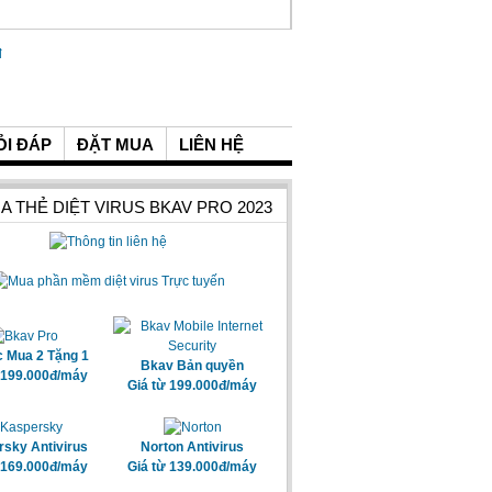
ỎI ĐÁP
ĐẶT MUA
LIÊN HỆ
A THẺ DIỆT VIRUS BKAV PRO 2023
c Mua 2 Tặng 1
Bkav Bản quyền
 199.000đ/máy
Giá từ 199.000đ/máy
sky Antivirus
Norton Antivirus
 169.000đ/máy
Giá từ 139.000đ/máy