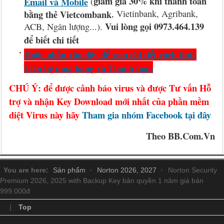
giảm giá 30% khi thanh toán
Email và Mobile
(
bằng thẻ Vietcombank
, Vietinbank, Agribank,
Vui lòng gọi 0973.464.139
ACB, Ngân lượng...).
để biết chi tiết
Hoặc nhấn vào đây để xem chi tiết cách thức
Liên hệ mua hàng và Thanh toán
CHÚ Ý: để được cảnh báo virus và được Tư vấn Hỗ
trợ và nhận Key Download mới nhất của phần mềm
diệt Virus này hãy
Tham gia nhóm Facebook tại đây
Theo BB.Com.Vn
You are here:
Sản phẩm
Norton 2026, 2027
Norton Security
Premium 2026, 2025 with Backup Key bản quyền 1 năm giá bán
999.000đ
|
Top