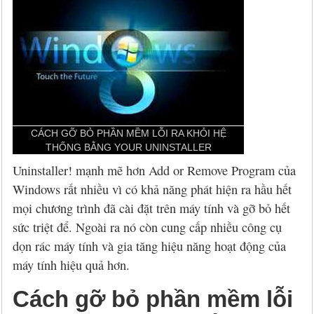
Hỏi đáp
McAfee 2026, 2027
Kaspersky Online Scanner
Đặt mua McAfee
Chính sách đổi trả hàng
Đặt mua
Eset NOD32 2027
Sucuri Website Scanner
Đặt mua Eset
Chính sách bảo mật
Liên hệ
Panda 2026, 2027
Bkav Heartbleed Scanner
Đặt mua Panda
Thông tin về BB.Com.Vn
CMC InfoSec
Cứu dữ liệu bị virus mã hóa
Đặt mua BullGuard
CÁCH GỠ BỎ PHẦN MỀM LỖI RA KHỎI HỆ
Diệt virus mã hóa dữ liệu
Đặt mua F-Secure
THỐNG BẰNG YOUR UNINSTALLER
Đặt mua G DATA
Uninstaller! mạnh mẽ hơn Add or Remove Program của
Windows rất nhiều vì có khả năng phát hiện ra hầu hết
Đặt mua Malwarebytes
mọi chương trình đã cài đặt trên máy tính và gỡ bỏ hết
sức triệt để. Ngoài ra nó còn cung cấp nhiều công cụ
Đặt mua Symantec
dọn rác máy tính và gia tăng hiệu năng hoạt động của
máy tính hiệu quả hơn.
Đặt mua Webroot
Cách gỡ bỏ phần mềm lỗi