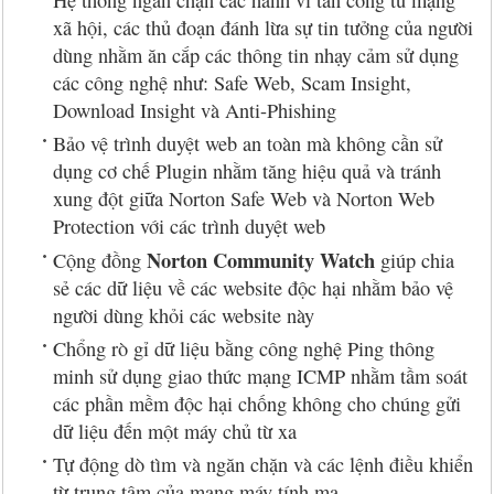
Hệ thống ngăn chặn các hành vi tấn công từ mạng
xã hội, các thủ đoạn đánh lừa sự tin tưởng của người
dùng nhằm ăn cắp các thông tin nhạy cảm sử dụng
các công nghệ như: Safe Web, Scam Insight,
Download Insight và Anti-Phishing
Bảo vệ trình duyệt web an toàn mà không cần sử
dụng cơ chế Plugin nhằm tăng hiệu quả và tránh
xung đột giữa Norton Safe Web và Norton Web
Protection với các trình duyệt web
Norton Community Watch
Cộng đồng
giúp chia
sẻ các dữ liệu về các website độc hại nhằm bảo vệ
người dùng khỏi các website này
Chổng rò gỉ dữ liệu bằng công nghệ Ping thông
minh sử dụng giao thức mạng ICMP nhằm tầm soát
các phần mềm độc hại chống không cho chúng gửi
dữ liệu đến một máy chủ từ xa
Tự động dò tìm và ngăn chặn và các lệnh điều khiển
từ trung tâm của mạng máy tính ma