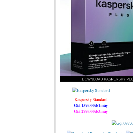
DOWNLOAD KASPERSKY PL
Kaspersky Standard
Giá 159.000đ/1máy
Giá 299.000đ/3máy