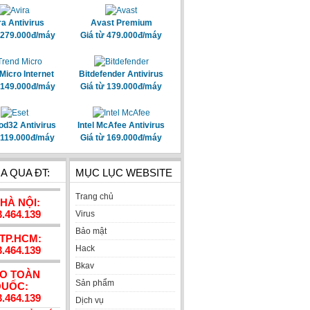
ra Antivirus
Avast Premium
 279.000đ/máy
Giá từ 479.000đ/máy
Micro Internet
Bitdefender Antivirus
 149.000đ/máy
Giá từ 139.000đ/máy
od32 Antivirus
Intel McAfee Antivirus
 119.000đ/máy
Giá từ 169.000đ/máy
A QUA ĐT:
MỤC LỤC WEBSITE
Trang chủ
 HÀ NỘI:
3.464.139
Virus
Bảo mật
 TP.HCM:
Hack
3.464.139
Bkav
AO TOÀN
Sản phẩm
UỐC:
3.464.139
Dịch vụ