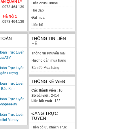
BAN QUẢN LÝ
Diệt Virus Online
l: 0973.464.139
Hỏi đáp
Hà Nội 1
Đặt mua
l: 0973.464.139
Liên hệ
 TOÁN
THÔNG TIN LIÊN
HỆ
Thông tin Khuyến mại
Hướng dẫn mua hàng
Bản đồ Mua hàng
THỐNG KÊ WEB
Các thành viên
: 10
Số bài viết
: 2414
Liên kết web
: 122
ĐANG TRỰC
TUYẾN
Hiện có 85 khách Trực