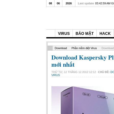
08
06
2026
Last update
03:42:59 AM 
VIRUS
BẢO MẬT
HACK
Download
Phần mềm diệt Virus
Download 
Download Kaspersky Plus
mới nhất
THỨ TƯ, 12 THÁNG 12 2012 12:12
CHỦ ĐỀ:
D
VIRUS