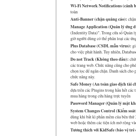
Wi-Fi Network Notifications (cảnh b
toàn
Anti-Banner (chặn quảng cáo):
chặn
Manage Application (Quản lý ứng d
(Indentity Data)". Trong cửa sổ Quản 
giờ người dùng có thể phân loại các ứn
Plus Database (CSDL mẫu virus):
gi
cho việc phát hành. Tuy nhiên, Databas
Do not Track (Không theo dấu):
chức
các trang web. Chức năng cũng cho phép
chọn lọc để ngăn chặn. Danh sách cho 
chức năng này.
Safe Money (An toàn giao dịch tài c
dựa trên các Plugins trong hầu hết các 
mua hàng trong cửa hàng trực tuyến
Password Manager (Quản lý mật kh
System Changes Control (Kiểm soát 
dùng khi bất kì phần mềm của bên thứ 3
web hoặc thêm các tiện ích mở rộng và
Tương thích với KidSafe (bảo vệ trẻ