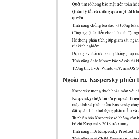
Quét tìm lỗ hổng bảo mật trên toàn hệ 
Quản lý tất cả thông qua một tài kho
quyền
Tính năng chống lừa đảo và tường lửa c
Công nghệ tân tiến cho phép cài đặt ng
Hệ thống phân tích giúp giám sát, ngă
rút kinh nghiệm.
Dọn dẹp và tối ưu hóa hệ thống giúp má
Tính năng Safe Money bảo vệ các tài kh
Tương thích với: Windows®, macOS®
Ngoài ra, Kaspersky phiên 
Kaspersky tương thích hoàn toàn với 
Kaspersky được tối ưu giúp cải thiện
máy tính và phần mềm Kaspersky chạy n
đặt, quá trình khởi động phần mềm và q
Từ phiên bản Kaspersky sẽ không còn h
bộ cài Kaspersky 2016 trở xuống
Tính năng mới
Kaspersky Product
: k
Tính năng mới
: giúp