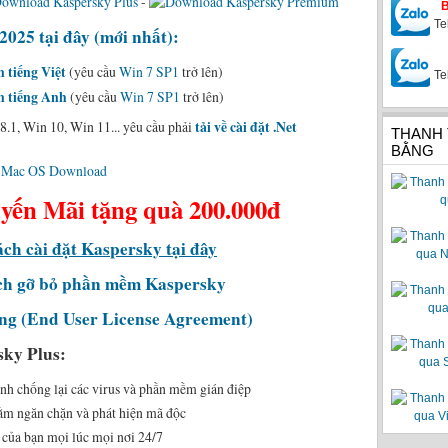
-
Te
025 tại đây (mới nhất):
 tiếng Việt
(yêu cầu
Win 7 SP1
trở lên)
Te
n tiếng Anh
(yêu cầu
Win 7 SP1
trở lên)
.1, Win 10, Win 11... yêu cầu phải
tải về cài đặt .Net
THANH
BẰNG
ho Mac OS Download
ến Mãi tặng quà 200.000đ
ch cài đặt Kaspersky tại đây
ch gỡ bỏ phần mềm Kaspersky
ng (End User License Agreement)
sky Plus:
ính chống lại các virus và phần mềm gián điệp
ằm ngăn chặn và phát hiện mã độc
 của bạn mọi lúc mọi nơi 24/7