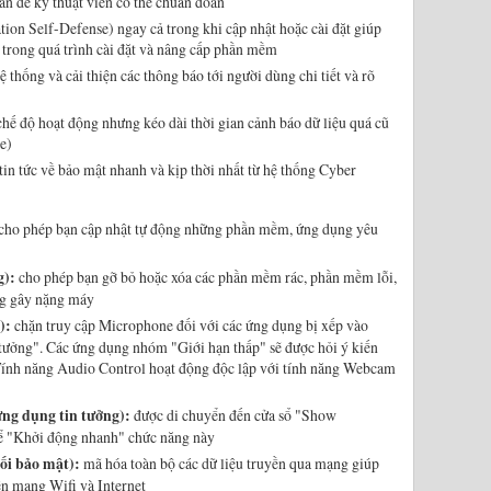
oán để kỹ thuật viên có thể chuẩn đoán
tion Self-Defense) ngay cả trong khi cập nhật hoặc cài đặt giúp
 trong quá trình cài đặt và nâng cấp phần mềm
 thống và cải thiện các thông báo tới người dùng chi tiết và rõ
 chế độ hoạt động nhưng kéo dài thời gian cảnh báo dữ liệu quá cũ
e)
 tin tức về bảo mật nhanh và kịp thời nhất từ hệ thống Cyber
cho phép bạn cập nhật tự động những phần mềm, ứng dụng yêu
g):
cho phép bạn gỡ bỏ hoặc xóa các phần mềm rác, phần mềm lỗi,
g gây nặng máy
):
chặn truy cập Microphone đối với các ứng dụng bị xếp vào
tưởng". Các ứng dụng nhóm "Giới hạn thấp" sẽ được hỏi ý kiến
Tính năng Audio Control hoạt động độc lập với tính năng Webcam
ng dụng tin tưởng):
được di chuyển đến cửa sổ "Show
để "Khởi động nhanh" chức năng này
ối bảo mật):
mã hóa toàn bộ các dữ liệu truyền qua mạng giúp
rên mạng Wifi và Internet