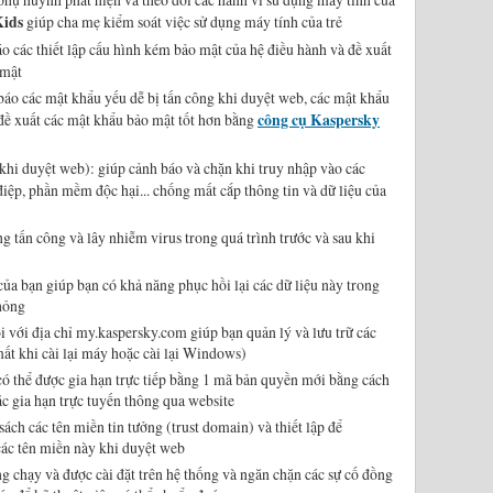
Kids
giúp cha mẹ kiểm soát việc sử dụng máy tính của trẻ
áo các thiết lập cấu hình kém bảo mật của hệ điều hành và đề xuất
 mật
 báo các mật khẩu yếu dễ bị tấn công khi duyệt web, các mật khẩu
 đề xuất các mật khẩu bảo mật tốt hơn bằng
công cụ Kaspersky
khi duyệt web): giúp cảnh báo và chặn khi truy nhập vào các
iệp, phần mềm độc hại... chống mất cắp thông tin và dữ liệu của
tấn công và lây nhiễm virus trong quá trình trước và sau khi
ủa bạn giúp bạn có khả năng phục hồi lại các dữ liệu này trong
 hỏng
i với địa chỉ my.kaspersky.com giúp bạn quản lý và lưu trữ các
mất khi cài lại máy hoặc cài lại Windows)
có thể được gia hạn trực tiếp bằng 1 mã bản quyền mới bằng cách
ặc gia hạn trực tuyến thông qua website
ách các tên miền tin tưởng (trust domain) và thiết lập để
ác tên miền này khi duyệt web
 chạy và được cài đặt trên hệ thống và ngăn chặn các sự cố đồng