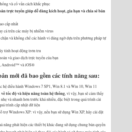
thống và cố vấn cách khắc phục
ản trực tuyến giúp dễ dàng kích hoạt, gia hạn và chia sẻ bản
ao cấp nhất
ay cả trên các máy bị nhiễm virus
n chặn và khống chế các hành vi đáng ngờ dựa trên phương pháp tự
y tính hoạt động trơn tru
oản và giao dịch trực tuyến của bạn
, Android™ và iOS®
bản mới đã bao gồm các tính năng sau:
các hệ điều hành Windows 7 SP1, Win 8.1 và Win 10, Win 11
 về tốc độ và hiệu năng toàn hệ thống
, vì vậy, bạn sẽ cảm thấy
hẹ và nhanh hơn trước khá nhiều, đặc biệt trong quá trình cài
uá trình cập nhật dữ liệu
ỗ trợ Windows XP: vì vậy, nếu bạn sử dụng Win XP, hãy cài đặt
hả năng phát hiện các thiết bị khác đang sử dụng chung bản quyền
 phụ huynh phát hiện và theo dõi các hành vi sử dụng máy tính của