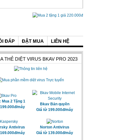
ỎI ĐÁP
ĐẶT MUA
LIÊN HỆ
A THẺ DIỆT VIRUS BKAV PRO 2023
c Mua 2 Tặng 1
Bkav Bản quyền
 199.000đ/máy
Giá từ 199.000đ/máy
sky Antivirus
Norton Antivirus
 169.000đ/máy
Giá từ 139.000đ/máy