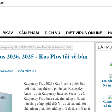
GMT
BKAV
SẢN PHẨM
DỊCH VỤ
DIỆT VIRUS ONLINE
H
ĐẶT MU
Kaspersky Plus 2026, 2025 - Kas Plus tải về bản mới nhất
 2026, 2025 - Kas Plus tải về bản
OWNLOAD
-
PHẦN MỀM DIỆT
Giá số
Kaspersky Plus 2026 (Kas Plus) là phiên bản
Giá từ
mới nhất thay thế cho phiên bản Kaspersky
Antivirus và Kaspersky Internet Security cũ.
Kaspersky Plus đưa ra các tính năng mới, cải
Kasper
tiến cùng công nghệ diệt Virus và bảo mật tốt
Giá từ
nhất nhằm phát hiện những mối đe dọa mới nhất