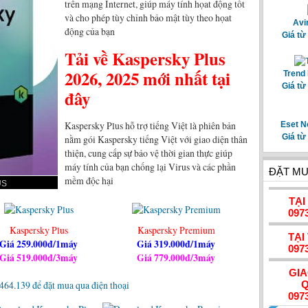
trên mạng Internet, giúp máy tính họat động tốt
và cho phép tùy chỉnh bảo mật tùy theo họat
Avi
động của bạn
Giá từ
Tải về Kaspersky Plus
2026, 2025 mới nhất tại
Trend 
Giá từ
đây
Kaspersky Plus hỗ trợ tiếng Việt là phiên bản
Eset N
Giá từ
nằm gói Kaspersky tiếng Việt với giao diện thân
thiện, cung cấp sự bảo vệ thời gian thực giúp
máy tính của bạn chống lại Virus và các phần
ĐẶT MU
mềm độc hại
US
TẠI
097
Kaspersky Plus
Kaspersky Premium
TẠI
Giá 259.000đ/1máy
Giá 319.000đ/1máy
097
Giá 519.000đ/3máy
Giá 779.000đ/3máy
GI
Q
097