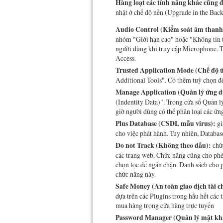
Hàng loạt các tính năng khác cũng đ
nhật ở chế độ nền (Upgrade in the Back
Audio Control (Kiểm soát âm thanh
nhóm "Giới hạn cao" hoặc "Không tin 
người dùng khi truy cập Microphone. 
Access.
Trusted Application Mode (Chế độ ứ
Additional Tools". Có thêm tuỳ chọn 
Manage Application (Quản lý ứng d
(Indentity Data)". Trong cửa sổ Quản 
giờ người dùng có thể phân loại các ứn
Plus Database (CSDL mẫu virus):
gi
cho việc phát hành. Tuy nhiên, Databas
Do not Track (Không theo dấu):
chức
các trang web. Chức năng cũng cho phép
chọn lọc để ngăn chặn. Danh sách cho 
chức năng này.
Safe Money (An toàn giao dịch tài c
dựa trên các Plugins trong hầu hết các 
mua hàng trong cửa hàng trực tuyến
Password Manager (Quản lý mật kh