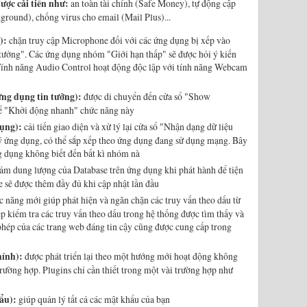
ược cải tiến như:
an toàn tài chính (Safe Money), tự động cập
ground), chống virus cho email (Mail Plus)...
):
chặn truy cập Microphone đối với các ứng dụng bị xếp vào
tưởng". Các ứng dụng nhóm "Giới hạn thấp" sẽ được hỏi ý kiến
Tính năng Audio Control hoạt động độc lập với tính năng Webcam
ng dụng tin tưởng):
được di chuyển đến cửa sổ "Show
để "Khởi động nhanh" chức năng này
ụng):
cải tiến giao diện và xử lý lại cửa sổ "Nhận dạng dữ liệu
lý ứng dụng, có thể sắp xếp theo ứng dụng đang sử dụng mạng. Bây
g dụng không biết đến bất kì nhóm nà
ảm dung lượng của Database trên ứng dụng khi phát hành để tiện
e sẽ được thêm đầy đủ khi cập nhật lần đầu
 năng mới giúp phát hiện và ngăn chặn các truy vấn theo dấu từ
 kiểm tra các truy vấn theo dấu trong hệ thống được tìm thấy và
phép của các trang web đáng tin cậy cũng được cung cấp trong
hính):
được phát triển lại theo một hướng mới hoạt động không
trường hợp. Plugins chỉ cần thiết trong một vài trường hợp như
ẩu):
giúp quản lý tất cả các mật khẩu của bạn