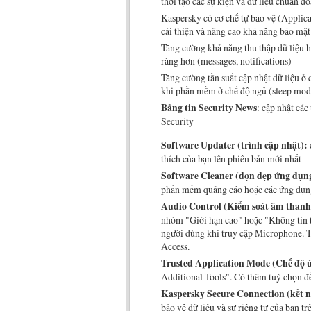
thời tạo các sự kiện và dữ liệu chuẩn đ
Kaspersky có cơ chế tự bảo vệ (Applica
cải thiện và nâng cao khả năng bảo mật
Tăng cường khả năng thu thập dữ liệu hệ
ràng hơn (messages, notifications)
Tăng cường tần suất cập nhật dữ liệu ở
khi phần mềm ở chế độ ngủ (sleep mod
Bảng tin Security News
: cập nhật các
Security
Software Updater (trình cập nhật):
thích của bạn lên phiên bản mới nhất
Software Cleaner (dọn dẹp ứng dụn
phần mềm quảng cáo hoặc các ứng dụn
Audio Control (Kiểm soát âm thanh
nhóm "Giới hạn cao" hoặc "Không tin 
người dùng khi truy cập Microphone. 
Access.
Trusted Application Mode (Chế độ ứ
Additional Tools". Có thêm tuỳ chọn 
Kaspersky Secure Connection (kết n
bảo vệ dữ liệu và sự riêng tư của bạn t