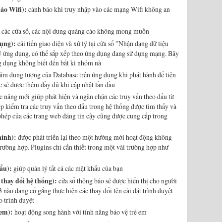
áo Wifi):
cảnh báo khi truy nhập vào các mạng Wifi không an
 các cửa sổ, các nội dung quảng cáo không mong muốn
ụng):
cải tiến giao diện và xử lý lại cửa sổ "Nhận dạng dữ liệu
lý ứng dụng, có thể sắp xếp theo ứng dụng đang sử dụng mạng. Bây
g dụng không biết đến bất kì nhóm nà
ảm dung lượng của Database trên ứng dụng khi phát hành để tiện
e sẽ được thêm đầy đủ khi cập nhật lần đầu
 năng mới giúp phát hiện và ngăn chặn các truy vấn theo dấu từ
 kiểm tra các truy vấn theo dấu trong hệ thống được tìm thấy và
phép của các trang web đáng tin cậy cũng được cung cấp trong
hính):
được phát triển lại theo một hướng mới hoạt động không
trường hợp. Plugins chỉ cần thiết trong một vài trường hợp như
ẩu):
giúp quản lý tất cả các mật khẩu của bạn
thay đổi hệ thống):
cửa sổ thông báo sẽ được hiển thị cho người
 nào đang cố gắng thực hiện các thay đổi lên cài đặt trình duyệt
o trình duyệt
 em):
hoạt động song hành với tính năng bảo vệ trẻ em