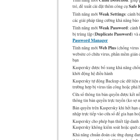
Child Detection
trẻ, đề xuất cài đặt thêm công cụ
Safe 
Tính năng mới
Weak Settings
: cảnh b
các giải pháp tăng cường khả năng bảo
Tính năng mới
Weak Password
: cảnh
bị trùng lặp (
Duplicate Password
) và
Password Manager
Tính năng mới
Web Plus
(chống virus 
website có chứa virus, phần mềm gián đ
bạn
Kaspersky được bổ xung khả năng chống 
khởi động hệ điều hành
Kaspersky tự động Backup các dữ liệu c
trường hợp bị virus tấn công hoặc phá
Cửa sổ thông tin bản quyền được kết nố
thông tin bản quyền trực tuyến (ko sợ 
Bản quyền trên Kaspersky khi hết hạn 
nhập trực tiếp vào cửa sổ để gia hạn ho
Kaspersky cho phép bạn thiết lập danh s
Kaspersky không kiểm soát hoặc quét c
Khả năng chuẩn đoán các ứng dụng đang