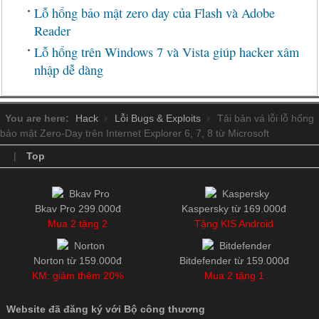
Lỗ hổng bảo mật zero day của Flash và Adobe
Reader
Lỗ hổng trên Windows 7 và Vista giúp hacker xâm
nhập dễ dàng
You are here:
Hack
Lỗi Bugs & Exploits
Tải bản vá lỗi lỗ hổng
bảo mật Zero-Day trên Internet Explorer 6, 7, 8 từ Microsoft
|
Top
Bkav Pro 299.000đ
Kaspersky từ 169.000đ
Mua 2 tặng 2
Tặng KIS Android
Norton từ 159.000đ
Bitdefender từ 159.000đ
KM: giảm thêm 20%
Mua 2 tặng 1
Website đã đăng ký với Bộ công thương