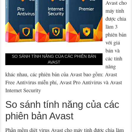
Hỏi đáp
McAfee 2026, 2027
Kaspersky Online Scanner
Đặt mua McAfee
Chính sách đổi trả hàng
Avast cho
máy tính
Đặt mua
Eset NOD32 2027
Sucuri Website Scanner
Đặt mua Eset
Chính sách bảo mật
được chia
làm 3
Liên hệ
Panda 2026, 2027
Bkav Heartbleed Scanner
Đặt mua Panda
Thông tin về BB.Com.Vn
phiên bản
với giá
CMC InfoSec
Cứu dữ liệu bị virus mã hóa
Đặt mua BullGuard
bán và
Diệt virus mã hóa dữ liệu
Đặt mua F-Secure
SO SÁNH TÍNH NĂNG CỦA CÁC PHIÊN BẢN
các tính
AVAST
năng
Đặt mua G DATA
khác nhau, các phiên bản của Avast bao gồm: Avast
Free Antivirus miễn phí, Avast Pro Antivirus và Avast
Đặt mua Malwarebytes
Internet Security
Đặt mua Symantec
So sánh tính năng của các
Đặt mua Webroot
phiên bản Avast
Phần mềm diệt virus Avast cho máy tính được chia làm