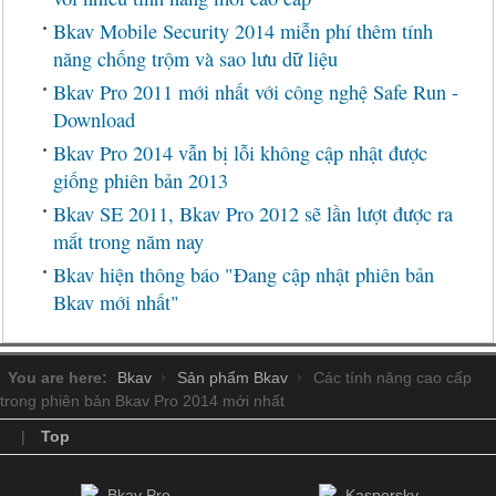
Bkav Mobile Security 2014 miễn phí thêm tính
năng chống trộm và sao lưu dữ liệu
Bkav Pro 2011 mới nhất với công nghệ Safe Run -
Download
Bkav Pro 2014 vẫn bị lỗi không cập nhật được
giống phiên bản 2013
Bkav SE 2011, Bkav Pro 2012 sẽ lần lượt được ra
mắt trong năm nay
Bkav hiện thông báo "Đang cập nhật phiên bản
Bkav mới nhất"
You are here:
Bkav
Sản phẩm Bkav
Các tính năng cao cấp
trong phiên bản Bkav Pro 2014 mới nhất
|
Top