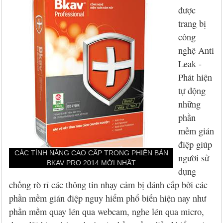
Hỏi đáp
McAfee 2026, 2027
Kaspersky Online Scanner
Đặt mua McAfee
Chính sách đổi trả hàng
được
trang bị
Đặt mua
Eset NOD32 2027
Sucuri Website Scanner
Đặt mua Eset
Chính sách bảo mật
công
Liên hệ
Panda 2026, 2027
Bkav Heartbleed Scanner
Đặt mua Panda
Thông tin về BB.Com.Vn
nghệ Anti
Leak -
CMC InfoSec
Cứu dữ liệu bị virus mã hóa
Đặt mua BullGuard
Phát hiện
tự động
Diệt virus mã hóa dữ liệu
Đặt mua F-Secure
những
phần
Đặt mua G DATA
mềm gián
điệp giúp
Đặt mua Malwarebytes
CÁC TÍNH NĂNG CAO CẤP TRONG PHIÊN BẢN
người sử
BKAV PRO 2014 MỚI NHẤT
Đặt mua Symantec
dụng
chống rò rỉ các thông tin nhạy cảm bị đánh cắp bởi các
Đặt mua Webroot
phần mềm gián điệp nguy hiểm phổ biến hiện nay như
phần mềm quay lén qua webcam, nghe lén qua micro,