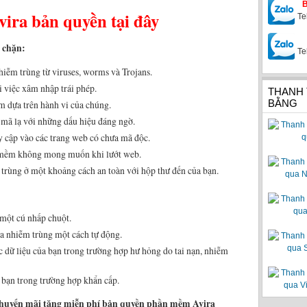
ira bản quyền tại đây
Te
n chặn:
Te
hiễm trùng từ viruses, worms và Trojans.
 việc xâm nhập trái phép.
THANH
BẰNG
 dựa trên hành vi của chúng.
ã lạ với những dấu hiệu đáng ngờ.
y cập vào các trang web có chưa mã độc.
n mềm không mong muốn khi lướt web.
 trùng ở một khoảng cách an toàn với hộp thư đến của bạn.
 một cú nhấp chuột.
của nhiễm trùng một cách tự động.
dữ liệu của bạn trong trường hợp hư hỏng do tai nạn, nhiễm
bạn trong trường hợp khẩn cấp.
khuyến mãi tặng miễn phí bản quyền phần mềm Avira