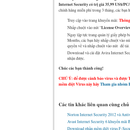
Internet Security có trị giá 35,99 US$/PC
chính hãng miễn phí trong 3 tháng, các bạn 
Truy cập vào trang khuyến mãi:
Thông 
Nhấp chuột vào nút “
License Overvie
Ngay lập tực trang quản lý giấy phép b
Months, các bạn hãy nhấp chuột vào nú
quyền về và nhấp chuột vào nút để tải 
Download và cài đặt Avira Internet Se
nhận được.
Chúc các bạn thành công!
CHÚ Ý: để được cảnh báo virus và được 
mềm diệt Virus này hãy
Tham gia nhóm F
Các tin khác liên quan cùng chủ
Norton Internet Security 2012 và Anti
Avast Internet Security 6 khuyến mãi 
Download phần mềm diệt virus F-Secur