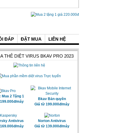
ỎI ĐÁP
ĐẶT MUA
LIÊN HỆ
A THẺ DIỆT VIRUS BKAV PRO 2023
c Mua 2 Tặng 1
Bkav Bản quyền
 199.000đ/máy
Giá từ 199.000đ/máy
sky Antivirus
Norton Antivirus
 169.000đ/máy
Giá từ 139.000đ/máy