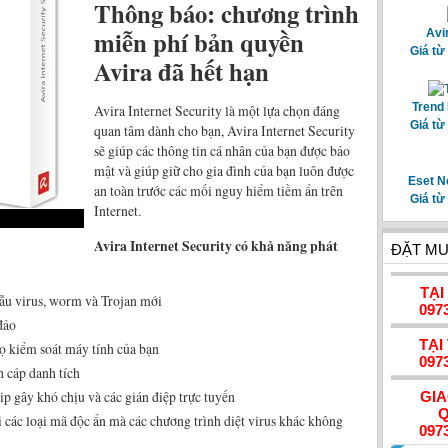
Thông báo: chương trình
miễn phí bản quyền
Avi
Giá từ
Avira đã hết hạn
Trend 
Avira Internet Security là một lựa chọn đáng
Giá từ
quan tâm dành cho bạn, Avira Internet Security
sẽ giúp các thông tin cá nhân của bạn được bảo
mật và giúp giữ cho gia đình của bạn luôn được
Eset N
an toàn trước các mối nguy hiểm tiềm ẩn trên
Giá từ
Internet.
Avira Internet Security có khả năng phát
ĐẶT MU
TẠI
ẫu virus, worm và Trojan mới
097
đảo
TẠI
ọ kiểm soát máy tính của bạn
097
h cáp danh tích
p gây khó chịu và các gián điệp trực tuyến
GI
Q
i các loại mã độc ẩn mà các chương trình diệt virus khác không
097