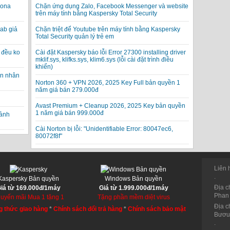
rona
Chặn ứng dụng Zalo, Facebook Messenger và website
trên máy tính bằng Kaspersky Total Security
ab giả
Chặn triệt để Youtube trên máy tính bằng Kaspersky
Total Security quản lý trẻ em
 đều ko
Cài đặt Kaspersky báo lỗi Error 27300 installing driver
mklif.sys, klifks.sys, klim6.sys (lỗi cài đặt trình điều
khiển)
ạn nhân
Norton 360 + VPN 2026, 2025 Key Full bản quyền 1
năm giá bán 279.000đ
Avast Premium + Cleanup 2026, 2025 Key bản quyền
1 năm giá bán 999.000đ
 ảnh
Cài Norton bị lỗi: "Unidentifiable Error: 80047ec6,
80072f8f"
Liên 
.
Kaspersky Bản quyền
Windows Bản quyền
Địa c
iá từ 169.000đ/1máy
Giá từ 1.999.000đ/1máy
Phan 
uyến mãi Mua 1 tặng 1
Tặng phần mềm diệt virus
Địa c
 thức giao hàng
*
Chính sách đổi trả hàng
*
Chính sách bảo mật
Bươu,
.