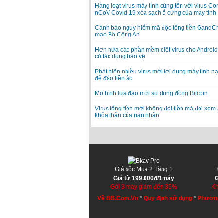
Hàng loạt virus máy tính cùng tên với virus Co
nCoV Covid-19 xóa sạch ổ cứng của máy tính
Cảnh báo nguy hiểm mã độc tống tiền GandCr
mạo Bộ Công An
Hơn nửa các phần mềm diệt virus cho Android
có tác dụng bảo vệ
Phát hiện nhiều virus mới lợi dụng máy tính n
để đào tiền ảo
Mô hình lừa đảo mới sử dụng đồng Bitcoin
Virus tống tiền mới không đòi tiền mà đòi xem
khỏa thân của nạn nhân
Giá sốc Mua 2 Tặng 1
Giá từ 199.000đ/1máy
G
Gói 3 máy giảm đến 35%
Kh
Về BB.Com.Vn
*
Quy định sử dụng
*
Phương