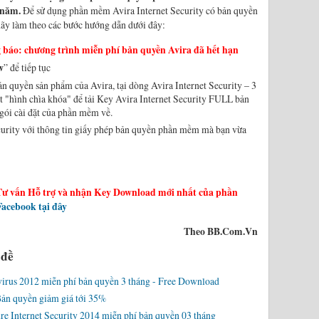
/năm.
Để sử dụng phần mềm Avira Internet Security có bản quyền
hãy làm theo các bước hướng dẫn dưới đây:
báo: chương trình miễn phí bản quyền Avira đã hết hạn
w
” để tiếp tục
ản quyền sản phẩm của Avira, tại dòng Avira Internet Security – 3
t "hình chìa khóa" để tải Key Avira Internet Security FULL bản
gói cài đặt của phần mềm về.
curity với thông tin giấy phép bản quyền phần mềm mà bạn vừa
Tư vấn Hỗ trợ và nhận Key Download mới nhất của phần
acebook tại đây
Theo BB.Com.Vn
 đề
virus 2012 miễn phí bản quyền 3 tháng - Free Download
Bản quyền giảm giá tới 35%
e Internet Security 2014 miễn phí bản quyền 03 tháng