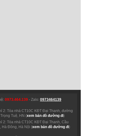
hệ:
0973.464.139
- Zalo:
0973464139
hỉ 2: Tòa nhà CT10C KĐT Đại Thanh, đường
Trọng Tuệ, HN (
xem bản đồ đường đi
)
hỉ 2: Tòa nhà CT10C KĐT Đại Thanh, Cầu
 Hà Đông, Hà Nội (
xem bản đồ đường đi
)