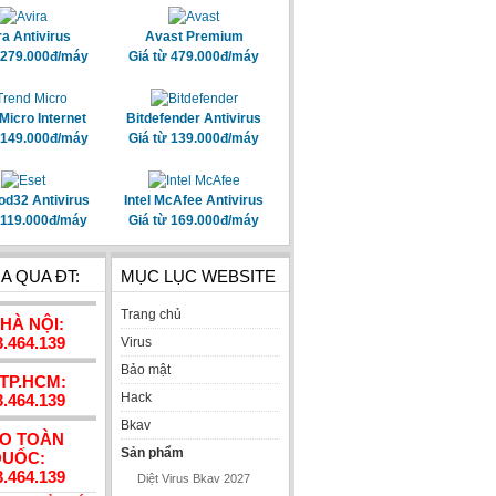
ra Antivirus
Avast Premium
 279.000đ/máy
Giá từ 479.000đ/máy
Micro Internet
Bitdefender Antivirus
 149.000đ/máy
Giá từ 139.000đ/máy
od32 Antivirus
Intel McAfee Antivirus
 119.000đ/máy
Giá từ 169.000đ/máy
A QUA ĐT:
MỤC LỤC WEBSITE
Trang chủ
 HÀ NỘI:
3.464.139
Virus
Bảo mật
 TP.HCM:
Hack
3.464.139
Bkav
AO TOÀN
Sản phẩm
UỐC:
3.464.139
Diệt Virus Bkav 2027