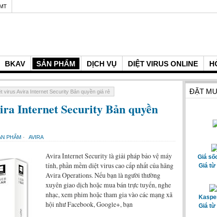
GMT
BKAV
SẢN PHẨM
DỊCH VỤ
DIỆT VIRUS ONLINE
H
ĐẶT MU
 virus Avira Internet Security Bản quyền giá rẻ
ira Internet Security Bản quyền
ẢN PHẨM
-
AVIRA
Avira Internet Security là giải pháp bảo vệ máy
Giá số
tính, phần mềm diệt virus cao cấp nhất của hãng
Giá từ
Avira Operations. Nếu bạn là người thường
xuyên giao dịch hoặc mua bán trực tuyến, nghe
nhạc, xem phim hoặc tham gia vào các mạng xã
Kasper
hội như Facebook, Google+, bạn
Giá từ