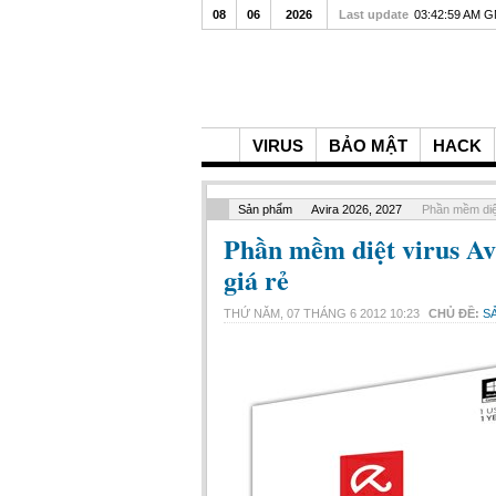
08
06
2026
Last update
03:42:59 AM 
VIRUS
BẢO MẬT
HACK
Sản phẩm
Avira 2026, 2027
Phần mềm diệt
Phần mềm diệt virus Av
giá rẻ
THỨ NĂM, 07 THÁNG 6 2012 10:23
CHỦ ĐỀ:
S