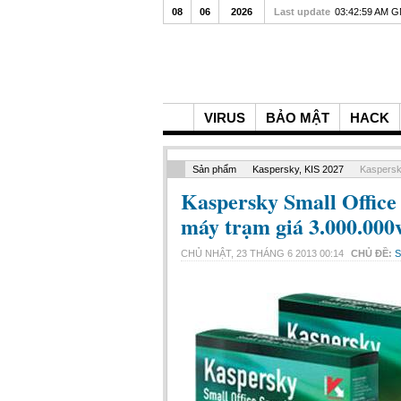
08
06
2026
Last update
03:42:59 AM 
VIRUS
BẢO MẬT
HACK
Sản phẩm
Kaspersky, KIS 2027
Kaspersk
Kaspersky Small Office
máy trạm giá 3.000.000
CHỦ NHẬT, 23 THÁNG 6 2013 00:14
CHỦ ĐỀ: