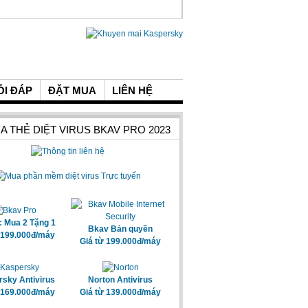
ỎI ĐÁP
ĐẶT MUA
LIÊN HỆ
A THẺ DIỆT VIRUS BKAV PRO 2023
c Mua 2 Tặng 1
Bkav Bản quyền
 199.000đ/máy
Giá từ 199.000đ/máy
sky Antivirus
Norton Antivirus
 169.000đ/máy
Giá từ 139.000đ/máy