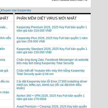
 NHẤT
PHẦN MỀM DIỆT VIRUS MỚI NHẤT
vate...
Kaspersky Premium 2026, 2025 Key Full bản quyền 1
năm giá bán 319.000 VNĐ
vĩnh viễn
Kaspersky Plus 2026, 2025 Key Full bản quyền 1 năm
giá bán 259.000 VNĐ
trên
Kaspersky Standard 2026, 2025 Key Full bản quyền 1
năm giá bán 159.000 VNĐ
rona
Chặn ứng dụng Zalo, Facebook Messenger và website
trên máy tính bằng Kaspersky Total Security
ab giả
Chặn triệt để Youtube trên máy tính bằng Kaspersky
Total Security quản lý trẻ em
 đều ko
Cài đặt Kaspersky báo lỗi Error 27300 installing driver
mklif.sys, klifks.sys, klim6.sys (lỗi cài đặt trình điều
khiển)
ạn nhân
Norton 360 + VPN 2026, 2025 Key Full bản quyền 1
năm giá bán 279.000đ
Avast Premium + Cleanup 2026, 2025 Key bản quyền