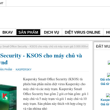
GMT
BKAV
SẢN PHẨM
DỊCH VỤ
DIỆT VIRUS ONLINE
H
ĐẶT MU
y Small Office Security - KSOS cho máy chủ và máy trạm giá 3.000.000vnđ
 Security - KSOS cho máy chủ và
vnđ
SẢN PHẨM
-
KASPERSKY
Kaspersky Small Office Security (KSOS) là
Giá số
phiên bản phần mềm diệt virus Kaspersky cho
Giá từ
máy chủ và các máy trạm. Kaspersky Small
Office Security bao gồm 2 gói cơ bản gồm: gói 1
máy chủ và 5 máy trạm và gói 1 máy chủ và 10
Kasper
máy trạm. Sản phầm này thích với hợp công ty
Giá từ
và văn phòng nhỏ