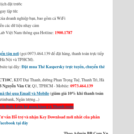
lịch đặt trước
gay lập tức
 của doanh nghiệp bạn, bao gồm cả WiFi
iễn các dữ liệu nhạy cảm
y Lab Việt Nam thông qua Hotline:
1900.1787
yển tận nơi
(gọi 0973.464.139 để đặt hàng, thanh toán trực tiếp
ại Hà Nội và TPHCM).
site tại đây:
Đặt mua Thẻ Kaspersky trực tuyến, chuyển thẻ
CT10C
, KĐT Đại Thanh, đường Phan Trọng Tuệ, Thanh Trì, Hà
B Nguyễn Văn Cừ
, Q1, TPHCM - Mobile:
0973.464.139
mã thẻ qua Email và Mobile
(
giảm giá 10% khi thanh toán
etinbank, Ngân lượng...)
cách thức Liên hệ mua hàng và Thanh toán
Tư vấn Hỗ trợ và nhận Key Download mới nhất của phần
acebook tại đây
Theo Admin BB.Com.Vn