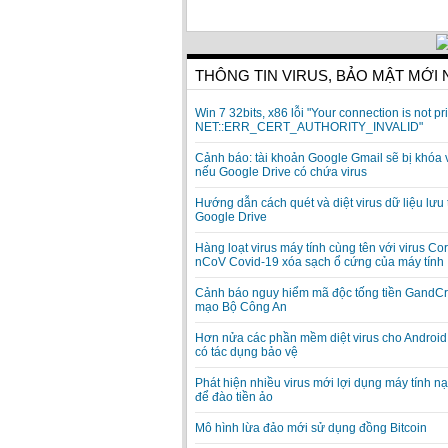
THÔNG TIN VIRUS, BẢO MẬT MỚI
Win 7 32bits, x86 lỗi "Your connection is not pri
NET::ERR_CERT_AUTHORITY_INVALID"
Cảnh báo: tài khoản Google Gmail sẽ bị khóa 
nếu Google Drive có chứa virus
Hướng dẫn cách quét và diệt virus dữ liệu lưu 
Google Drive
Hàng loạt virus máy tính cùng tên với virus Co
nCoV Covid-19 xóa sạch ổ cứng của máy tính
Cảnh báo nguy hiểm mã độc tống tiền GandCr
mạo Bộ Công An
Hơn nửa các phần mềm diệt virus cho Android
có tác dụng bảo vệ
Phát hiện nhiều virus mới lợi dụng máy tính n
để đào tiền ảo
Mô hình lừa đảo mới sử dụng đồng Bitcoin