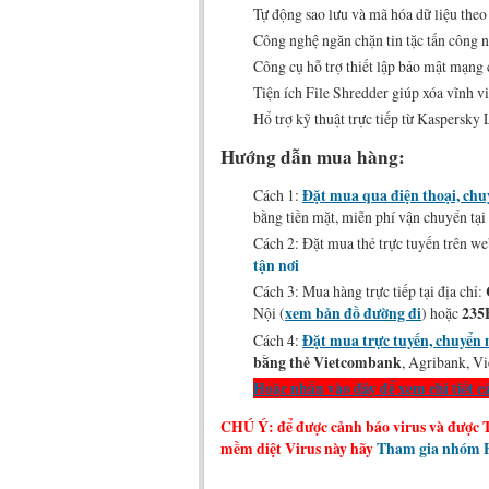
Tự động sao lưu và mã hóa dữ liệu theo 
Công nghệ ngăn chặn tin tặc tấn công n
Công cụ hỗ trợ thiết lập bảo mật mạng
Tiện ích File Shredder giúp xóa vĩnh v
Hổ trợ kỹ thuật trực tiếp từ Kaspersk
Hướng dẫn mua hàng:
Cách 1:
Đặt mua qua điện thoại, chu
bằng tiền mặt, miễn phí vận chuyển t
Cách 2: Đặt mua thẻ trực tuyến trên web
tận nơi
Cách 3: Mua hàng trực tiếp tại địa chỉ:
Nội (
xem bản đồ đường đi
) hoặc
235
Cách 4:
Đặt mua trực tuyến, chuyển 
bằng thẻ Vietcombank
, Agribank, Vi
Hoặc nhấn vào đây để xem chi tiết 
CHÚ Ý: để được cảnh báo virus và được 
mềm diệt Virus này hãy
Tham gia nhóm F