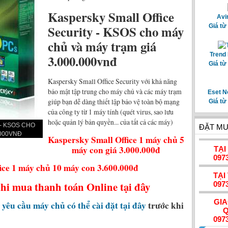
Kaspersky Small Office
Avi
Security - KSOS cho máy
Giá từ
chủ và máy trạm giá
Trend 
3.000.000vnđ
Giá từ
Kaspersky Small Office Security với khả năng
bảo mật tập trung cho máy chủ và các máy trạm
Eset N
giúp bạn dễ dàng thiết lập bảo vệ toàn bộ mạng
Giá từ
của công ty từ 1 máy tính (quét virus, sao lưu
hoặc quản lý bản quyền... của tất cả các máy)
- KSOS CHO
ĐẶT MU
.000VNĐ
Kaspersky Small Office 1 máy chủ 5
máy con giá 3.000.000đ
TẠI
097
ice 1 máy chủ 10 máy con 3.600.000đ
TẠI
hi mua thanh toán Online tại đây
097
GI
 yêu cầu máy chủ có thể cài đặt tại đây
trước khi
Q
097