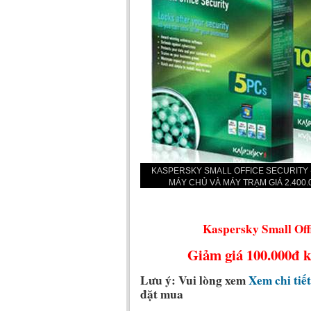
KASPERSKY SMALL OFFICE SECURITY 
MÁY CHỦ VÀ MÁY TRẠM GIÁ 2.400
Kaspersky Small Off
Giảm giá 100.000đ k
Lưu ý:
Vui lòng xem
Xem chi tiết
đặt mua