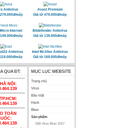
ra Antivirus
Avast Premium
 279.000đ/máy
Giá từ 479.000đ/máy
Micro Internet
Bitdefender Antivirus
 149.000đ/máy
Giá từ 139.000đ/máy
od32 Antivirus
Intel McAfee Antivirus
 119.000đ/máy
Giá từ 169.000đ/máy
A QUA ĐT:
MỤC LỤC WEBSITE
Trang chủ
 HÀ NỘI:
3.464.139
Virus
Bảo mật
 TP.HCM:
Hack
3.464.139
Bkav
AO TOÀN
Sản phẩm
UỐC:
3.464.139
Diệt Virus Bkav 2027