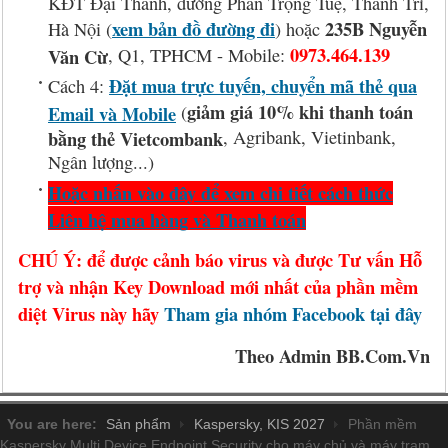
KĐT Đại Thanh, đường Phan Trọng Tuệ, Thanh Trì,
xem bản đồ đường đi
235B Nguyễn
Hà Nội (
) hoặc
0973.464.139
Văn Cừ
, Q1, TPHCM - Mobile:
Đặt mua trực tuyến, chuyển mã thẻ qua
Cách 4:
giảm giá 10% khi thanh toán
Email và Mobile
(
bằng thẻ Vietcombank
, Agribank, Vietinbank,
Ngân lượng...)
Hoặc nhấn vào đây để xem chi tiết cách thức
Liên hệ mua hàng và Thanh toán
CHÚ Ý: để được cảnh báo virus và được Tư vấn Hỗ
trợ và nhận Key Download mới nhất của phần mềm
diệt Virus này hãy
Tham gia nhóm Facebook tại đây
Theo Admin BB.Com.Vn
You are here:
Sản phẩm
Kaspersky, KIS 2027
Phần mềm
Kaspersky Multi Device Endpoint Security cho máy chủ và máy trạm