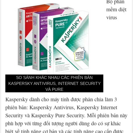
Hỏi đáp
McAfee 2026, 2027
Kaspersky Online Scanner
Đặt mua McAfee
Chính sách đổi trả hàng
Bộ phần
mềm diệt
Đặt mua
Eset NOD32 2027
Sucuri Website Scanner
Đặt mua Eset
Chính sách bảo mật
virus
Liên hệ
Panda 2026, 2027
Bkav Heartbleed Scanner
Đặt mua Panda
Thông tin về BB.Com.Vn
CMC InfoSec
Cứu dữ liệu bị virus mã hóa
Đặt mua BullGuard
Diệt virus mã hóa dữ liệu
Đặt mua F-Secure
Đặt mua G DATA
SO SÁNH KHÁC NHAU CÁC PHIÊN BẢN
KASPERSKY ANTIVIRUS, INTERNET SECURITY
Đặt mua Malwarebytes
VÀ PURE
Kaspersky dành cho máy tính được phân chia làm 3
Đặt mua Symantec
phiên bản: Kaspersky Antivirus, Kaspersky Internet
Đặt mua Webroot
Security và Kaspersky Pure Security. Mỗi phiên bản này
phù hợp với từng đối tượng người dùng do có sự khác
biệt về tính năng cơ bản và các tính năng cao cấp được