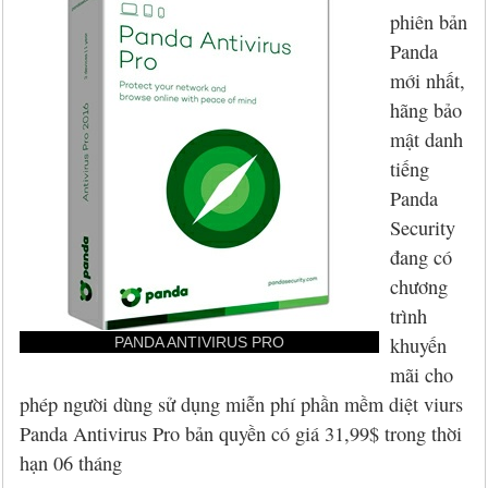
Hỏi đáp
McAfee 2026, 2027
Kaspersky Online Scanner
Đặt mua McAfee
Chính sách đổi trả hàng
phiên bản
Panda
Đặt mua
Eset NOD32 2027
Sucuri Website Scanner
Đặt mua Eset
Chính sách bảo mật
mới nhất,
Liên hệ
Panda 2026, 2027
Bkav Heartbleed Scanner
Đặt mua Panda
Thông tin về BB.Com.Vn
hãng bảo
mật danh
CMC InfoSec
Cứu dữ liệu bị virus mã hóa
Đặt mua BullGuard
tiếng
Panda
Diệt virus mã hóa dữ liệu
Đặt mua F-Secure
Security
đang có
Đặt mua G DATA
chương
trình
Đặt mua Malwarebytes
khuyến
PANDA ANTIVIRUS PRO
Đặt mua Symantec
mãi cho
phép người dùng sử dụng miễn phí phần mềm diệt viurs
Đặt mua Webroot
Panda Antivirus Pro bản quyền có giá 31,99$ trong thời
hạn 06 tháng