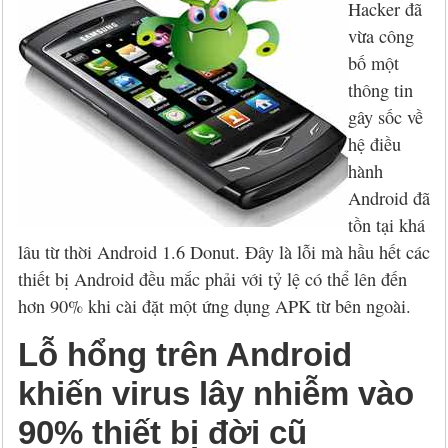
Hỏi đáp
McAfee 2026, 2027
Kaspersky Online Scanner
Đặt mua McAfee
Chính sách đổi trả hàng
Hacker đã
vừa công
Đặt mua
Eset NOD32 2027
Sucuri Website Scanner
Đặt mua Eset
Chính sách bảo mật
bố một
thông tin
Liên hệ
Panda 2026, 2027
Bkav Heartbleed Scanner
Đặt mua Panda
Thông tin về BB.Com.Vn
gây sốc về
hệ điều
CMC InfoSec
Cứu dữ liệu bị virus mã hóa
Đặt mua BullGuard
hành
Diệt virus mã hóa dữ liệu
Đặt mua F-Secure
Android đã
tồn tại khá
Đặt mua G DATA
lâu từ thời Android 1.6 Donut. Đây là lỗi mà hầu hết các
thiết bị Android đều mắc phải với tỷ lệ có thể lên đến
Đặt mua Malwarebytes
hơn 90% khi cài đặt một ứng dụng APK từ bên ngoài.
Đặt mua Symantec
Lỗ hổng trên Android
Đặt mua Webroot
khiến virus lây nhiễm vào
90% thiết bị đời cũ