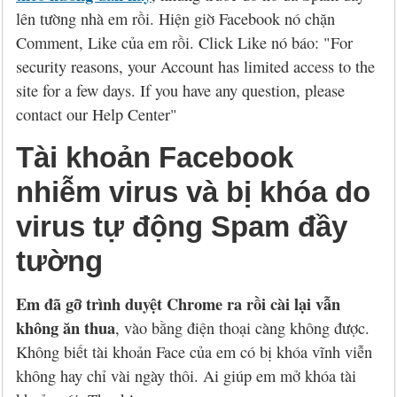
Hỏi đáp
McAfee 2026, 2027
Kaspersky Online Scanner
Đặt mua McAfee
Chính sách đổi trả hàng
lên tường nhà em rồi. Hiện giờ Facebook nó chặn
Comment, Like của em rồi. Click Like nó báo: "For
Đặt mua
Eset NOD32 2027
Sucuri Website Scanner
Đặt mua Eset
Chính sách bảo mật
security reasons, your Account has limited access to the
Liên hệ
Panda 2026, 2027
Bkav Heartbleed Scanner
Đặt mua Panda
Thông tin về BB.Com.Vn
site for a few days. If you have any question, please
contact our Help Center"
CMC InfoSec
Cứu dữ liệu bị virus mã hóa
Đặt mua BullGuard
Tài khoản Facebook
Diệt virus mã hóa dữ liệu
Đặt mua F-Secure
nhiễm virus và bị khóa do
Đặt mua G DATA
virus tự động Spam đầy
tường
Đặt mua Malwarebytes
Đặt mua Symantec
Em đã gỡ trình duyệt Chrome ra rồi cài lại vẫn
không ăn thua
, vào bằng điện thoại càng không được.
Đặt mua Webroot
Không biết tài khoản Face của em có bị khóa vĩnh viễn
không hay chỉ vài ngày thôi. Ai giúp em mở khóa tài