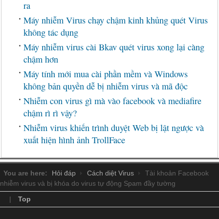
ra
Máy nhiễm Virus chạy chậm kinh khủng quét Virus
không tác dụng
Máy nhiễm virus cài Bkav quét virus xong lại càng
chậm hơn
Máy tính mới mua cài phần mềm và Windows
không bản quyền dễ bị nhiễm virus và mã độc
Nhiễm con virus gì mà vào facebook và mediafire
chậm rì rì vậy?
Nhiễm virus khiến trình duyệt Web bị lật ngược và
xuất hiện hình ảnh TrollFace
You are here:
Hỏi đáp
Cách diệt Virus
Tài khoản Facebook
nhiễm virus và bị khóa do virus tự động Spam đầy tường
|
Top