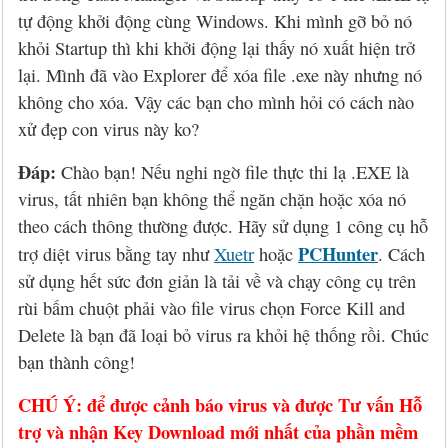
Hỏi đáp
McAfee 2026, 2027
Kaspersky Online Scanner
Đặt mua McAfee
Chính sách đổi trả hàng
tự động khởi động cùng Windows. Khi mình gỡ bỏ nó
khỏi Startup thì khi khởi động lại thấy nó xuất hiện trở
Đặt mua
Eset NOD32 2027
Sucuri Website Scanner
Đặt mua Eset
Chính sách bảo mật
lại. Mình đã vào Explorer để xóa file .exe này nhưng nó
Liên hệ
Panda 2026, 2027
Bkav Heartbleed Scanner
Đặt mua Panda
Thông tin về BB.Com.Vn
không cho xóa. Vậy các bạn cho mình hỏi có cách nào
xử đẹp con virus này ko?
CMC InfoSec
Cứu dữ liệu bị virus mã hóa
Đặt mua BullGuard
Đáp:
Chào bạn! Nếu nghi ngờ file thực thi lạ .EXE là
Diệt virus mã hóa dữ liệu
Đặt mua F-Secure
virus, tất nhiên bạn không thể ngăn chặn hoặc xóa nó
theo cách thông thường được. Hãy sử dụng 1 công cụ hỗ
Đặt mua G DATA
PCHunter
trợ diệt virus bằng tay như
Xuetr
hoặc
. Cách
sử dụng hết sức đơn giản là tải về và chạy công cụ trên
Đặt mua Malwarebytes
rùi bấm chuột phải vào file virus chọn Force Kill and
Delete là bạn đã loại bỏ virus ra khỏi hệ thống rồi. Chúc
Đặt mua Symantec
bạn thành công!
Đặt mua Webroot
CHÚ Ý: để được cảnh báo virus và được Tư vấn Hỗ
trợ và nhận Key Download mới nhất của phần mềm