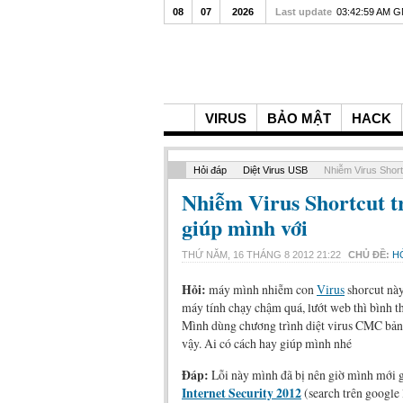
08
07
2026
Last update
03:42:59 AM 
VIRUS
BẢO MẬT
HACK
Hỏi đáp
Diệt Virus USB
Nhiễm Virus Short
Nhiễm Virus Shortcut 
giúp mình với
THỨ NĂM, 16 THÁNG 8 2012 21:22
CHỦ ĐỀ:
H
Hỏi:
máy mình nhiễm con
Virus
shorcut nà
máy tính chạy chậm quá, lướt web thì bình 
Mình dùng chương trình diệt virus CMC bản
vậy. Ai có cách hay giúp mình nhé
Đáp:
Lỗi này mình đã bị nên giờ mình mới 
Internet Security 2012
(search trên google 