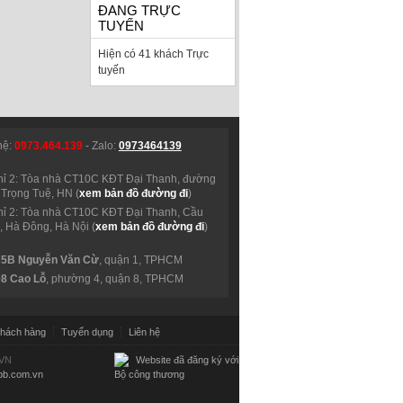
ĐANG TRỰC
TUYẾN
Hiện có 41 khách Trực
tuyến
hệ:
0973.464.139
- Zalo:
0973464139
hỉ 2: Tòa nhà CT10C KĐT Đại Thanh, đường
Trọng Tuệ, HN (
xem bản đồ đường đi
)
hỉ 2: Tòa nhà CT10C KĐT Đại Thanh, Cầu
 Hà Đông, Hà Nội (
xem bản đồ đường đi
)
35B Nguyễn Văn Cừ
, quận 1, TPHCM
98 Cao Lỗ
, phường 4, quận 8, TPHCM
hách hàng
Tuyển dụng
Liên hệ
.VN
b.com.vn