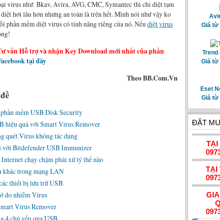
oại virus như: Bkav, Avira, AVG, CMC, Symantec thì chỉ diệt tạm
 diệt hơi lâu hơn nhưng an toàn là trên hết. Mình nói như vậy ko
Avi
ỗi phần mềm diệt virus có tính năng riêng của nó. Nếu
diệt
virus
Giá từ
ông!
Tư vấn Hỗ trợ và nhận Key Download mới nhất của phần
Trend 
acebook tại đây
Giá từ
Theo BB.Com.Vn
Eset N
 đề
Giá từ
g phần mềm USB Disk Security
ĐẶT MU
B hiệu quả với Smart Virus Remover
g quét Virus không tác dụng
TẠI
B với Bitdefender USB Immunizer
097
nternet chạy chậm phải xử lý thế nào
TẠI
nh khác trong mạng LAN
097
ác thiết bị lưu trữ USB
nhớ do nhiễm Virus
GI
Q
 Smart Virus Remover
097
áng 4 chủ yếu qua USB