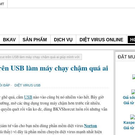
GMT
BKAV
SẢN PHẨM
DỊCH VỤ
DIỆT VIRUS ONLINE
H
ĐẶT MU
cut trên USB làm máy chạy chậm quá ai giúp mình với
trên USB làm máy chạy chậm quá ai
ỎI ĐÁP
-
DIỆT VIRUS USB
y ghê quá, cắm
USB
nào vào cũng bị nó nhiễm vào hết. Bây giờ
Giá số
thường, mở các ứng dụng trong máy chậm hơn trước rất nhiều.
Giá từ
 quyền quét rồi vẫn ko đc, dùng BKVShorcut luôn rồi nhưng vẫn
Kasper
giám tư vấn cho bạn nên dùng phần mềm diệt virus
Norton
Giá từ
là thấy) vì đây là phần mềm chuyên diệt virus mạnh nhất hiện