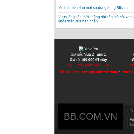
Mô hình lừa đảo mới sử dụng đồng Bitcoin
Virus tống tiền mới không đòi tiền mà đòi xem
khỏa thân của nạn nhân
Giá sốc Mua 2 Tặng 1
Giá từ 199.000đ/1máy
G
Gói 3 máy giảm đến 35%
Kh
Về BB.Com.Vn
*
Quy định sử dụng
*
Phương
Tr
BB.COM.VN
We
Li