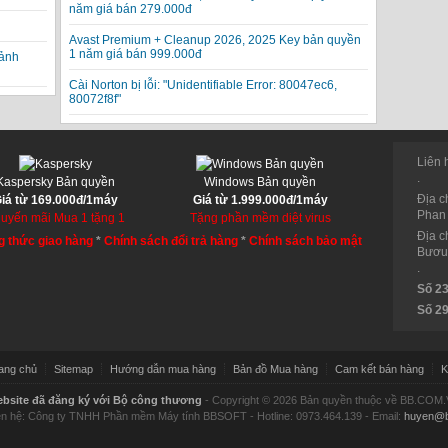
năm giá bán 279.000đ
Avast Premium + Cleanup 2026, 2025 Key bản quyền
1 năm giá bán 999.000đ
 ảnh
Cài Norton bị lỗi: "Unidentifiable Error: 80047ec6,
80072f8f"
Liên 
.
Kaspersky Bản quyền
Windows Bản quyền
Địa c
iá từ 169.000đ/1máy
Giá từ 1.999.000đ/1máy
Phan 
uyến mãi Mua 1 tặng 1
Tặng phần mềm diệt virus
Địa c
 thức giao hàng
*
Chính sách đổi trả hàng
*
Chính sách bảo mật
Bươu,
.
Số 2
Số 2
ang chủ
Sitemap
Hướng dẫn mua hàng
Bản đồ Mua hàng
Cam kết bán hàng
K
bsite đã đăng ký với Bộ công thương
- Copyright © 2026 Bản quyền thuộc về BB.COM
ên hệ: Công ty TNHH Phần mềm Máy tính BBSOFT - Hotline: 0973.464.139 - Email:
huyen@b