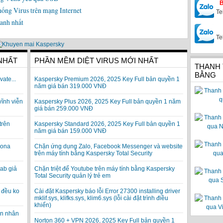
ống Virus trên mạng Internet
Te
anh nhất
Te
 NHẤT
PHẦN MỀM DIỆT VIRUS MỚI NHẤT
THANH
BẰNG
vate...
Kaspersky Premium 2026, 2025 Key Full bản quyền 1
năm giá bán 319.000 VNĐ
vĩnh viễn
Kaspersky Plus 2026, 2025 Key Full bản quyền 1 năm
giá bán 259.000 VNĐ
trên
Kaspersky Standard 2026, 2025 Key Full bản quyền 1
năm giá bán 159.000 VNĐ
rona
Chặn ứng dụng Zalo, Facebook Messenger và website
trên máy tính bằng Kaspersky Total Security
ab giả
Chặn triệt để Youtube trên máy tính bằng Kaspersky
Total Security quản lý trẻ em
 đều ko
Cài đặt Kaspersky báo lỗi Error 27300 installing driver
mklif.sys, klifks.sys, klim6.sys (lỗi cài đặt trình điều
khiển)
ạn nhân
Norton 360 + VPN 2026, 2025 Key Full bản quyền 1