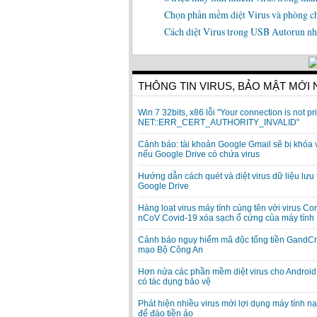
Chọn phần mềm diệt Virus và phòng ch
Cách diệt Virus trong USB Autorun nh
THÔNG TIN VIRUS, BẢO MẬT MỚI
Win 7 32bits, x86 lỗi "Your connection is not pri
NET::ERR_CERT_AUTHORITY_INVALID"
Cảnh báo: tài khoản Google Gmail sẽ bị khóa 
nếu Google Drive có chứa virus
Hướng dẫn cách quét và diệt virus dữ liệu lưu 
Google Drive
Hàng loạt virus máy tính cùng tên với virus Co
nCoV Covid-19 xóa sạch ổ cứng của máy tính
Cảnh báo nguy hiểm mã độc tống tiền GandCr
mạo Bộ Công An
Hơn nửa các phần mềm diệt virus cho Android
có tác dụng bảo vệ
Phát hiện nhiều virus mới lợi dụng máy tính n
để đào tiền ảo