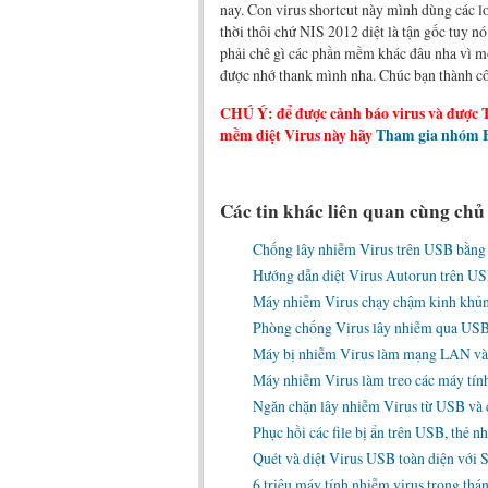
nay. Con virus shortcut này mình dùng các l
thời thôi chứ NIS 2012 diệt là tận gốc tuy nó
phải chê gì các phần mềm khác đâu nha vì m
được nhớ thank mình nha. Chúc bạn thành c
CHÚ Ý: để được cảnh báo virus và được 
mềm diệt Virus này hãy
Tham gia nhóm F
Các tin khác liên quan cùng chủ
Chống lây nhiễm Virus trên USB bằn
Hướng dẫn diệt Virus Autorun trên US
Máy nhiễm Virus chạy chậm kinh khủn
Phòng chống Virus lây nhiễm qua US
Máy bị nhiễm Virus làm mạng LAN và I
Máy nhiễm Virus làm treo các máy tí
Ngăn chặn lây nhiễm Virus từ USB và c
Phục hồi các file bị ẩn trên USB, thẻ 
Quét và diệt Virus USB toàn diện với
6 triệu máy tính nhiễm virus trong th