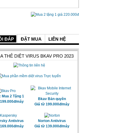
ỎI ĐÁP
ĐẶT MUA
LIÊN HỆ
A THẺ DIỆT VIRUS BKAV PRO 2023
c Mua 2 Tặng 1
Bkav Bản quyền
 199.000đ/máy
Giá từ 199.000đ/máy
sky Antivirus
Norton Antivirus
 169.000đ/máy
Giá từ 139.000đ/máy