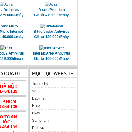
ra Antivirus
Avast Premium
 279.000đ/máy
Giá từ 479.000đ/máy
Micro Internet
Bitdefender Antivirus
 149.000đ/máy
Giá từ 139.000đ/máy
od32 Antivirus
Intel McAfee Antivirus
 119.000đ/máy
Giá từ 169.000đ/máy
A QUA ĐT:
MỤC LỤC WEBSITE
Trang chủ
 HÀ NỘI:
3.464.139
Virus
Bảo mật
 TP.HCM:
Hack
3.464.139
Bkav
AO TOÀN
Sản phẩm
UỐC:
3.464.139
Dịch vụ