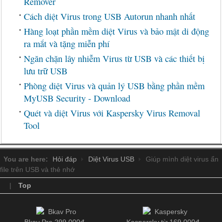
Remover
Cách diệt Virus trong USB Autorun nhanh nhất
Hàng loạt phần mềm diệt Virus và bảo mật di động
ra mắt và tặng miễn phí
Ngăn chặn lây nhiễm Virus từ USB và các thiết bị
lưu trữ USB
Phòng diệt Virus và quản lý USB bằng phần mềm
MyUSB Security - Download
Quét và diệt Virus với Kaspersky Virus Removal
Tool
You are here:
Hỏi đáp
Diệt Virus USB
Giúp mình diệt virus ẩn
file trên USB và thẻ nhớ
|
Top