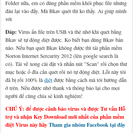
Hỏi đáp
McAfee 2026, 2027
Kaspersky Online Scanner
Đặt mua McAfee
Chính sách đổi trả hàng
Folder nữa, em có dùng phần mềm khôi phục file nhưng
đâu lại vào đấy. Mà Bkav quét thì ko thấy. Ai giúp mình
Đặt mua
Eset NOD32 2027
Sucuri Website Scanner
Đặt mua Eset
Chính sách bảo mật
với
Liên hệ
Panda 2026, 2027
Bkav Heartbleed Scanner
Đặt mua Panda
Thông tin về BB.Com.Vn
Đáp:
Virus ẩn file trên USB và thẻ nhớ khi quét bằng
Bkav sẽ tự động diệt được. Ko biết bạn dùng Bkav bản
CMC InfoSec
Cứu dữ liệu bị virus mã hóa
Đặt mua BullGuard
nào. Nếu bạn quét Bkav không được thì tải phần mềm
Norton Internet Sercurity 2012 (lên google search là
Diệt virus mã hóa dữ liệu
Đặt mua F-Secure
có). Tải về xong cài đặt và nhấn nút "Scan" rồi chọn thư
mục hoặc ổ đĩa cần quét rồi nó tự động diệt. Lỗi này tôi
Đặt mua G DATA
đã bị rồi 100% là
diệt
được bằng cách mà tôi hướng dẫn
Đặt mua Malwarebytes
ở trên. Nếu được nhớ thank và thông báo lại cho mọi
người để cùng chia sẻ kinh nghiệm!
Đặt mua Symantec
CHÚ Ý: để được cảnh báo virus và được Tư vấn Hỗ
Đặt mua Webroot
trợ và nhận Key Download mới nhất của phần mềm
diệt Virus này hãy
Tham gia nhóm Facebook tại đây