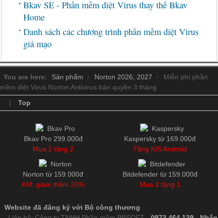
Bkav SE - Phần mềm diệt Virus thay thế Bkav
Home
Danh sách các chương trình phần mềm diệt Virus
giả mạo
You are here:
Sản phẩm
Norton 2026, 2027
Miễn phí phần
mềm diệt Virus Norton Antivirus bản quyền 3 tháng
|
Top
Bkav Pro 299.000đ
Kaspersky từ 169.000đ
Mua 2 tặng 2
Tặng KIS Android
Norton từ 159.000đ
Bitdefender từ 159.000đ
KM: giảm thêm 20%
Mua 2 tặng 1
Website đã đăng ký với Bộ công thương
Liên hệ: Công ty TNHH Phần mềm BBSOFT -
0973.464.139
-
Nhắn