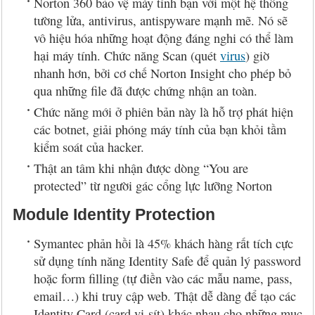
Norton 360 bảo vệ máy tính bạn với một hệ thống
tường lửa, antivirus, antispyware mạnh mẽ. Nó sẽ
vô hiệu hóa những hoạt động đáng nghi có thể làm
hại máy tính. Chức năng Scan (quét
virus
) giờ
nhanh hơn, bởi cơ chế Norton Insight cho phép bỏ
qua những file đã được chứng nhận an toàn.
Chức năng mới ở phiên bản này là hỗ trợ phát hiện
các botnet, giải phóng máy tính của bạn khỏi tầm
kiểm soát của hacker.
Thật an tâm khi nhận được dòng “You are
protected” từ người gác cổng lực lưỡng Norton
Module Identity Protection
Symantec phản hồi là 45% khách hàng rất tích cực
sử dụng tính năng Identity Safe để quản lý password
hoặc form filling (tự điền vào các mẫu name, pass,
email…) khi truy cập web. Thật dễ dàng để tạo các
Identity Card (card vi-sít) khác nhau cho những mục