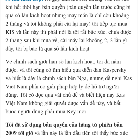
Hỏi đáp
McAfee 2026, 2027
Kaspersky Online Scanner
Đặt mua McAfee
Chính sách đổi trả hàng
khi hết thời hạn bản quyền (bản quyền lần trước cũng bị
quá số lần kích hoạt nhưng may mắn là chỉ còn khoảng
Đặt mua
Eset NOD32 2027
Sucuri Website Scanner
Đặt mua Eset
Chính sách bảo mật
2 tháng và tôi không phải cài lại máy) tôi tiếp tục mua
Liên hệ
Panda 2026, 2027
Bkav Heartbleed Scanner
Đặt mua Panda
Thông tin về BB.Com.Vn
KIS và lần này thì phải nói là tôi rất bức xúc, chưa được
2 tháng sau khi mua về, cài máy lại khoảng 2, 3 lần gì
CMC InfoSec
Cứu dữ liệu bị virus mã hóa
Đặt mua BullGuard
đấy, tôi bị báo là quá số lần kích hoạt
Diệt virus mã hóa dữ liệu
Đặt mua F-Secure
Về chính sách giới hạn số lần kích hoạt, tôi đã nắm
được, và tôi cũng có tìm hiểu qua diễn đàn Kaspersky
Đặt mua G DATA
và biết là đây là chính sách bên Nga, nhưng đề nghị Kas
Việt Nam phải có giải pháp hợp lý để hỗ trợ người
Đặt mua Malwarebytes
dùng. Tôi có đọc qua vài chủ đề và biết hiện nay Kas
Việt Nam không giải quyết được vấn đề này, và bắt
Đặt mua Symantec
buộc người dùng phải mua Key mới
Đặt mua Webroot
Tôi đã sử dụng bản quyền của hãng từ phiên bản
2009 tới giờ
và lần này là lần đầu tiên tôi thấy bức xúc