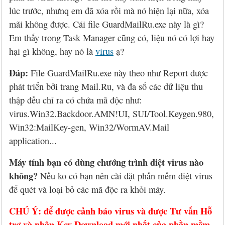
Hỏi đáp
McAfee 2026, 2027
Kaspersky Online Scanner
Đặt mua McAfee
Chính sách đổi trả hàng
lúc trước, nhưnq em đã xóa rồi mà nó hiện lại nữa, xóa
mãi không được. Cái file GuardMailRu.exe này là gì?
Đặt mua
Eset NOD32 2027
Sucuri Website Scanner
Đặt mua Eset
Chính sách bảo mật
Em thấy trong Task Manager cũng có, liệu nó có lợi hay
Liên hệ
Panda 2026, 2027
Bkav Heartbleed Scanner
Đặt mua Panda
Thông tin về BB.Com.Vn
hại gì không, hay nó là
virus
ạ?
Đáp:
File GuardMailRu.exe này theo như Report được
CMC InfoSec
Cứu dữ liệu bị virus mã hóa
Đặt mua BullGuard
phát triển bởi trang Mail.Ru, và đa số các dữ liệu thu
Diệt virus mã hóa dữ liệu
Đặt mua F-Secure
thập đều chỉ ra có chứa mã độc như:
virus.Win32.Backdoor.AMN!UI, SUI/Tool.Keygen.980,
Đặt mua G DATA
Win32:MailKey-gen, Win32/WormAV.Mail
application...
Đặt mua Malwarebytes
Máy tính bạn có dùng chướng trình diệt virus nào
Đặt mua Symantec
không?
Nếu ko có bạn nên cài đặt phần mềm diệt virus
để quét và loại bỏ các mã độc ra khỏi máy.
Đặt mua Webroot
CHÚ Ý: để được cảnh báo virus và được Tư vấn Hỗ
trợ và nhận Key Download mới nhất của phần mềm