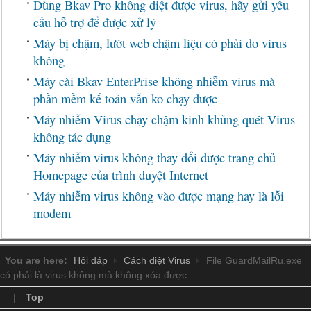
Dùng Bkav Pro không diệt được virus, hãy gửi yêu
cầu hỗ trợ để được xử lý
Máy bị chậm, lướt web chậm liệu có phải do virus
không
Máy cài Bkav EnterPrise không nhiễm virus mà
phần mềm kế toán vẫn ko chạy được
Máy nhiễm Virus chạy chậm kinh khủng quét Virus
không tác dụng
Máy nhiễm virus không thay đổi được trang chủ
Homepage của trình duyệt Internet
Máy nhiễm virus không vào được mạng hay là lỗi
modem
You are here:
Hỏi đáp
Cách diệt Virus
File GuardMailRu.exe
có phải là virus không mà không xóa được
|
Top