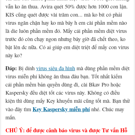
Hỏi đáp
McAfee 2026, 2027
Kaspersky Online Scanner
Đặt mua McAfee
Chính sách đổi trả hàng
vẫn ko ăn thua. Avira quét 50% được hơn 1000 con lận.
KIS cũng quét được vài trăm con... mà ko bít có phải
Đặt mua
Eset NOD32 2027
Sucuri Website Scanner
Đặt mua Eset
Chính sách bảo mật
virus ngăn chặn hay ko mà bây h em cài phần mềm nào
Liên hệ
Panda 2026, 2027
Bkav Heartbleed Scanner
Đặt mua Panda
Thông tin về BB.Com.Vn
là die luôn phần mềm đó. Mấy cái phần mềm diệt virus
trước đó còn chạy ngon nhưng bây giờ đã chết theo, ko
CMC InfoSec
Cứu dữ liệu bị virus mã hóa
Đặt mua BullGuard
bật lên dc nữa. Có ai giúp em diệt triệt để mấy con virus
này ko?
Diệt virus mã hóa dữ liệu
Đặt mua F-Secure
Đáp:
Bị dính
virus siêu đa hình
mà dùng phần mềm diệt
Đặt mua G DATA
virus miễn phí không ăn thua đâu bạn. Tốt nhất kiếm
cái phần mềm bản quyền dùng đi, cài Bkav Pro hoặc
Đặt mua Malwarebytes
Kaspersky đều diệt tốt các virus này. Không có điều
kiện thì dùng mấy Key khuyến mãi cũng tốt mà. Bạn thử
Đặt mua Symantec
Key Kaspersky miễn phí
vào đây tìm
nhé. Chúc may
Đặt mua Webroot
mắn.
CHÚ Ý: để được cảnh báo virus và được Tư vấn Hỗ