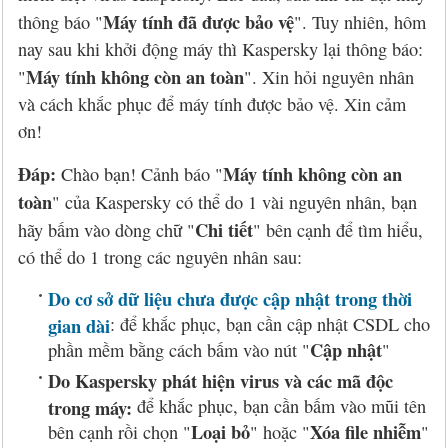
Hỏi đáp
McAfee 2026, 2027
Kaspersky Online Scanner
Đặt mua McAfee
Chính sách đổi trả hàng
Máy tính đã được bảo vệ
thông báo "
". Tuy nhiên, hôm
nay sau khi khởi động máy thì Kaspersky lại thông báo:
Đặt mua
Eset NOD32 2027
Sucuri Website Scanner
Đặt mua Eset
Chính sách bảo mật
Máy tính không còn an toàn
"
". Xin hỏi nguyên nhân
Liên hệ
Panda 2026, 2027
Bkav Heartbleed Scanner
Đặt mua Panda
Thông tin về BB.Com.Vn
và cách khắc phục để máy tính được bảo vệ. Xin cảm
ơn!
CMC InfoSec
Cứu dữ liệu bị virus mã hóa
Đặt mua BullGuard
Đáp:
Máy tính không còn an
Chào bạn! Cảnh báo "
Diệt virus mã hóa dữ liệu
Đặt mua F-Secure
toàn
" của Kaspersky có thể do 1 vài nguyên nhân, bạn
Chi tiết
hãy bấm vào dòng chữ "
" bên cạnh để tìm hiểu,
Đặt mua G DATA
có thể do 1 trong các nguyên nhân sau:
Đặt mua Malwarebytes
Do cơ sở dữ liệu chưa được cập nhật trong thời
gian dài
: để khắc phục, bạn cần cập nhật CSDL cho
Đặt mua Symantec
Cập nhật
phần mềm bằng cách bấm vào nút "
"
Do Kaspersky phát hiện virus và các mã độc
Đặt mua Webroot
trong máy:
để khắc phục, bạn cần bấm vào mũi tên
Loại bỏ
Xóa file nhiễm
bên cạnh rồi chọn "
" hoặc "
"