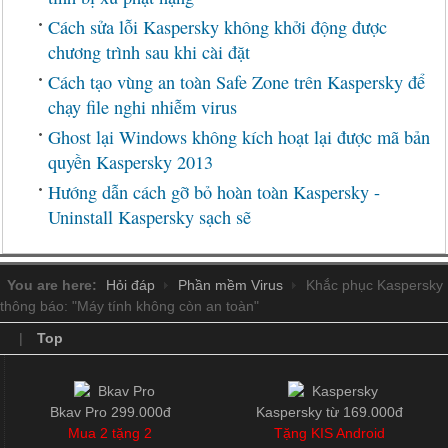
Cách sửa lỗi Kaspersky không khởi động được
chương trình sau khi cài đặt
Cách tạo vùng an toàn Safe Zone trên Kaspersky để
chạy file nghi nhiễm virus
Ghost lại Windows không kích hoạt lại được mã bản
quyền Kaspersky 2013
Hướng dẫn cách gỡ bỏ hoàn toàn Kaspersky -
Uninstall Kaspersky sạch sẽ
You are here:
Hỏi đáp
Phần mềm Virus
Khắc phục Kaspersky
thông báo: "Máy tính không còn an toàn"
|
Top
Bkav Pro 299.000đ
Kaspersky từ 169.000đ
Mua 2 tặng 2
Tặng KIS Android