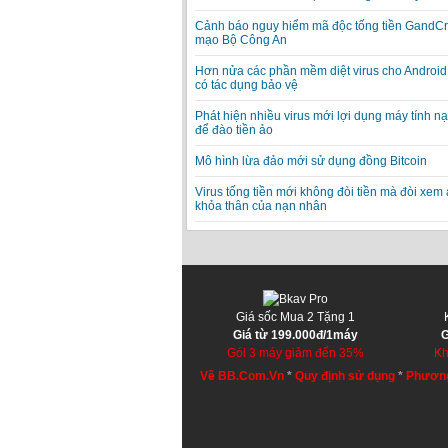
Cảnh báo nguy hiểm mã độc tống tiền GandCr
mạo Bộ Công An
Hơn nửa các phần mềm diệt virus cho Android
có tác dụng bảo vệ
Phát hiện nhiều virus mới lợi dụng máy tính n
để đào tiền ảo
Mô hình lừa đảo mới sử dụng đồng Bitcoin
Virus tống tiền mới không đòi tiền mà đòi xem
khỏa thân của nạn nhân
Giá sốc Mua 2 Tặng 1
Giá từ 199.000đ/1máy
G
Gói 3 máy giảm đến 35%
Kh
Về BB.Com.Vn
*
Quy định sử dụng
*
Phương