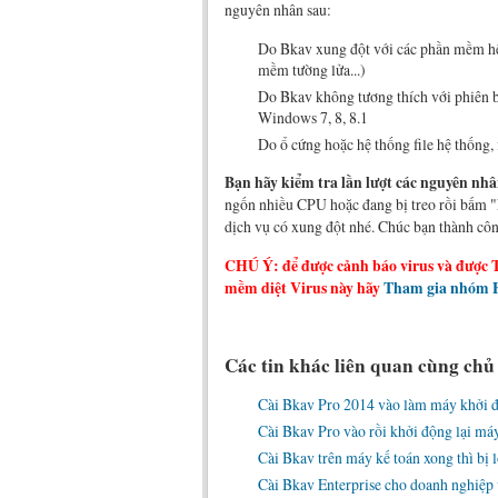
nguyên nhân sau:
Do Bkav xung đột với các phần mềm hệ 
mềm tường lửa...)
Do Bkav không tương thích với phiên b
Windows 7, 8, 8.1
Do ổ cứng hoặc hệ thống file hệ thống, 
Bạn hãy kiểm tra lần lượt các nguyên nhâ
ngốn nhiều CPU hoặc đang bị treo rồi bấm "
dịch vụ có xung đột nhé. Chúc bạn thành cô
CHÚ Ý: để được cảnh báo virus và được 
mềm diệt Virus này hãy
Tham gia nhóm F
Các tin khác liên quan cùng chủ
Cài Bkav Pro 2014 vào làm máy khởi 
Cài Bkav Pro vào rồi khởi động lại máy
Cài Bkav trên máy kế toán xong thì bị
Cài Bkav Enterprise cho doanh nghiệp