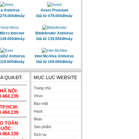
ra Antivirus
Avast Premium
 279.000đ/máy
Giá từ 479.000đ/máy
Micro Internet
Bitdefender Antivirus
 149.000đ/máy
Giá từ 139.000đ/máy
od32 Antivirus
Intel McAfee Antivirus
 119.000đ/máy
Giá từ 169.000đ/máy
A QUA ĐT:
MỤC LỤC WEBSITE
Trang chủ
 HÀ NỘI:
3.464.139
Virus
Bảo mật
 TP.HCM:
Hack
3.464.139
Bkav
AO TOÀN
Sản phẩm
UỐC:
3.464.139
Dịch vụ