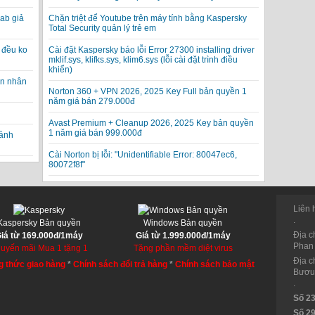
ab giả
Chặn triệt để Youtube trên máy tính bằng Kaspersky
Total Security quản lý trẻ em
 đều ko
Cài đặt Kaspersky báo lỗi Error 27300 installing driver
mklif.sys, klifks.sys, klim6.sys (lỗi cài đặt trình điều
khiển)
ạn nhân
Norton 360 + VPN 2026, 2025 Key Full bản quyền 1
năm giá bán 279.000đ
Avast Premium + Cleanup 2026, 2025 Key bản quyền
1 năm giá bán 999.000đ
 ảnh
Cài Norton bị lỗi: "Unidentifiable Error: 80047ec6,
80072f8f"
Liên 
.
Kaspersky Bản quyền
Windows Bản quyền
Địa c
iá từ 169.000đ/1máy
Giá từ 1.999.000đ/1máy
Phan 
uyến mãi Mua 1 tặng 1
Tặng phần mềm diệt virus
Địa c
 thức giao hàng
*
Chính sách đổi trả hàng
*
Chính sách bảo mật
Bươu,
.
Số 2
Số 2