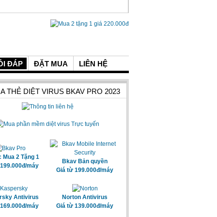
ỎI ĐÁP
ĐẶT MUA
LIÊN HỆ
A THẺ DIỆT VIRUS BKAV PRO 2023
c Mua 2 Tặng 1
Bkav Bản quyền
 199.000đ/máy
Giá từ 199.000đ/máy
sky Antivirus
Norton Antivirus
 169.000đ/máy
Giá từ 139.000đ/máy