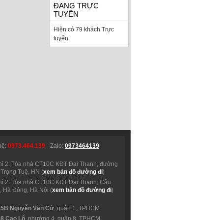
ĐANG TRỰC
TUYẾN
Hiện có 79 khách Trực
tuyến
hệ:
0973.464.139
- Zalo:
0973464139
hỉ 2: Tòa nhà CT10C KĐT Đại Thanh, đường
Trọng Tuệ, HN (
xem bản đồ đường đi
)
hỉ 2: Tòa nhà CT10C KĐT Đại Thanh, Cầu
 Hà Đông, Hà Nội (
xem bản đồ đường đi
)
35B Nguyễn Văn Cừ
, quận 1, TPHCM
98 Cao Lỗ
, phường 4, quận 8, TPHCM