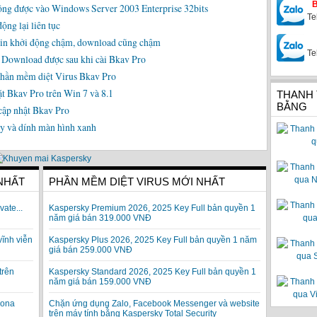
động được vào Windows Server 2003 Enterprise 32bits
Te
ộng lại liên tục
Win khởi động chậm, download cũng chậm
Te
 Download được sau khi cài Bkav Pro
 phần mềm diệt Virus Bkav Pro
ặt Bkav Pro trên Win 7 và 8.1
THANH
BẰNG
cập nhật Bkav Pro
y và dính màn hình xanh
 NHẤT
PHẦN MỀM DIỆT VIRUS MỚI NHẤT
vate...
Kaspersky Premium 2026, 2025 Key Full bản quyền 1
năm giá bán 319.000 VNĐ
vĩnh viễn
Kaspersky Plus 2026, 2025 Key Full bản quyền 1 năm
giá bán 259.000 VNĐ
trên
Kaspersky Standard 2026, 2025 Key Full bản quyền 1
năm giá bán 159.000 VNĐ
rona
Chặn ứng dụng Zalo, Facebook Messenger và website
trên máy tính bằng Kaspersky Total Security