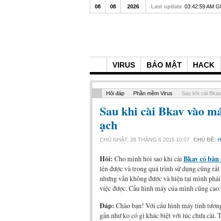
08
08
2026
Last update
03:42:59 AM 
VIRUS
BẢO MẬT
HACK
Hỏi đáp
Phần mềm Virus
Sau khi cài Bka
Sau khi cài Bkav vào má
ạch
CHỦ NHẬT, 28 THÁNG 6 2015 10:07
CHỦ ĐỀ:
H
Hỏi:
Cho mình hỏi sao khi cài
Bkav có bản
lên được và trong quá trình sử dụng cũng rất
nhưng vẫn không được và hiện tại mình phải
việc được. Cấu hình máy của mình cũng cao
Đáp:
Chào bạn! Với cấu hình máy tính tương 
gần như ko có gì khác biệt với lúc chưa cài.