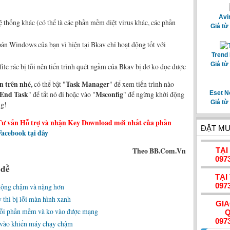
Avi
thống khác (có thể là các phần mềm diệt virus khác, các phần
Giá từ
ản Windows của bạn vì hiện tại Bkav chỉ hoạt động tốt với
Trend 
Giá từ
file rác bị lỗi nên tiến trình quét ngầm của Bkav bị đơ ko đọc được
n trên nhé,
có thể bật "
Task Manager
" để xem tiến trình nào
End Task
" để tắt nó đi hoặc vào "
Msconfig
" để ngừng khởi động
Eset N
Giá từ
ng!
Tư vấn Hỗ trợ và nhận Key Download mới nhất của phần
ĐẶT MU
acebook tại đây
Theo BB.Com.Vn
TẠI
097
 đề
TẠI
097
động chậm và nặng hơn
 thì bị lỗi màn hình xanh
GI
 lỗi phần mềm và ko vào được mạng
Q
097
 vào khiến máy chạy chậm