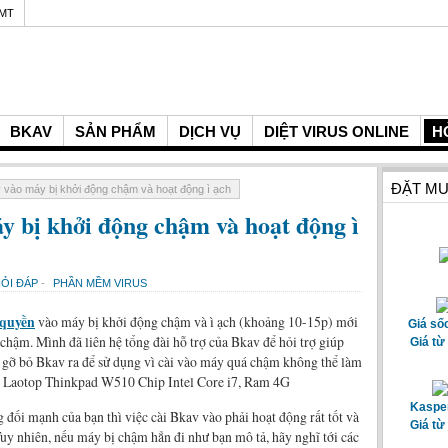
GMT
BKAV
SẢN PHẨM
DỊCH VỤ
DIỆT VIRUS ONLINE
H
ĐẶT MU
v vào máy bị khởi động chậm và hoạt động ì ạch
y bị khởi động chậm và hoạt động ì
ỎI ĐÁP
-
PHẦN MỀM VIRUS
 quyền
vào máy bị khởi động chậm và ì ạch (khoảng 10-15p) mới
Giá số
 chậm. Mình đã liên hệ tổng đài hỗ trợ của Bkav để hỏi trợ giúp
Giá từ
 gỡ bỏ Bkav ra để sử dụng vì cài vào máy quá chậm không thể làm
: Laotop Thinkpad W510 Chip Intel Core i7, Ram 4G
Kasper
đối mạnh của bạn thì việc cài Bkav vào phải hoạt động rất tốt và
Giá từ
 Tuy nhiên, nếu máy bị chậm hẳn đi như bạn mô tả, hãy nghĩ tới các