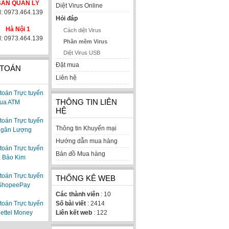
BAN QUẢN LÝ
Diệt Virus Online
l: 0973.464.139
Hỏi đáp
Hà Nội 1
Cách diệt Virus
l: 0973.464.139
Phần mềm Virus
Diệt Virus USB
Đặt mua
 TOÁN
Liên hệ
THÔNG TIN LIÊN
HỆ
Thông tin Khuyến mại
Hướng dẫn mua hàng
Bản đồ Mua hàng
THỐNG KÊ WEB
Các thành viên
: 10
Số bài viết
: 2414
Liên kết web
: 122